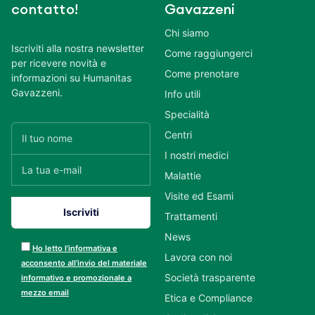
contatto!
Gavazzeni
Chi siamo
Iscriviti alla nostra newsletter
Come raggiungerci
per ricevere novità e
Come prenotare
informazioni su Humanitas
Gavazzeni.
Info utili
Specialità
Centri
I nostri medici
Malattie
Visite ed Esami
Trattamenti
News
Ho letto l’informativa e
Lavora con noi
acconsento all’invio del materiale
Società trasparente
informativo e promozionale a
mezzo email
Etica e Compliance