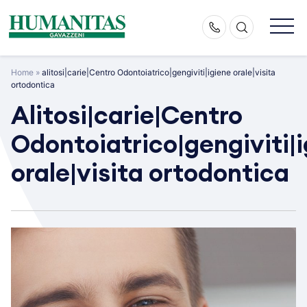
Skip
to
content
Home
»
alitosi|carie|Centro Odontoiatrico|gengiviti|igiene orale|visita
ortodontica
Alitosi|carie|Centro
Odontoiatrico|gengiviti|
orale|visita ortodontica