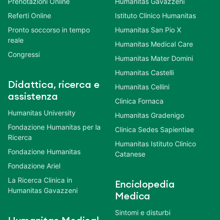
Prenotazioni Online
Humanitas Gavazzeni
Referti Online
Istituto Clinico Humanitas
Pronto soccorso in tempo
Humanitas San Pio X
reale
Humanitas Medical Care
Congressi
Humanitas Mater Domini
Humanitas Castelli
Didattica, ricerca e
Humanitas Cellini
assistenza
Clinica Fornaca
Humanitas University
Humanitas Gradenigo
Fondazione Humanitas per la
Clinica Sedes Sapientiae
Ricerca
Humanitas Istituto Clinico
Fondazione Humanitas
Catanese
Fondazione Ariel
La Ricerca Clinica in
Enciclopedia
Humanitas Gavazzeni
Medica
Sintomi e disturbi