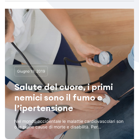
Giugno 19, 2019
Salute del cuore, i primi
nemici sono il fumo e
l’ipertensione
Nel mondo occidentale le malattie cardiovascolari son
o le prime cause di morte e disabilità. Per...