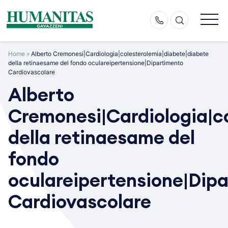
Skip
to
content
Home
»
Alberto Cremonesi|Cardiologia|colesterolemia|diabete|diabete
della retinaesame del fondo oculareipertensione|Dipartimento
Cardiovascolare
Alberto
Cremonesi|Cardiologia|c
della retinaesame del
fondo
oculareipertensione|Dip
Cardiovascolare