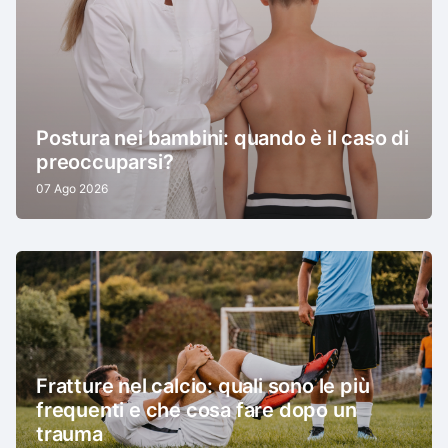
Postura nei bambini: quando è il caso di
preoccuparsi?
07 Ago 2026
Fratture nel calcio: quali sono le più
frequenti e che cosa fare dopo un
trauma