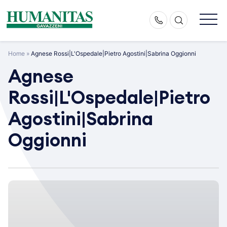
Skip
to
content
Home
»
Agnese Rossi|L'Ospedale|Pietro Agostini|Sabrina Oggionni
Agnese
Rossi|L'Ospedale|Pietro
Agostini|Sabrina
Oggionni