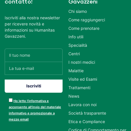
contatto!
Gavazzeni
Chi siamo
Iscriviti alla nostra newsletter
Come raggiungerci
per ricevere novità e
Come prenotare
informazioni su Humanitas
Gavazzeni.
Info utili
Specialità
Centri
I nostri medici
Malattie
Visite ed Esami
Trattamenti
News
Ho letto l’informativa e
Lavora con noi
acconsento all’invio del materiale
Società trasparente
informativo e promozionale a
mezzo email
Etica e Compliance
Codice di Comportamento per