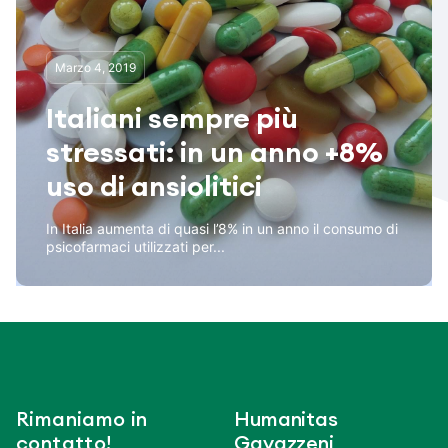
Marzo 4, 2019
Italiani sempre più
stressati: in un anno +8%
uso di ansiolitici
In Italia aumenta di quasi l’8% in un anno il consumo di
psicofarmaci utilizzati per...
Rimaniamo in
Humanitas
contatto!
Gavazzeni