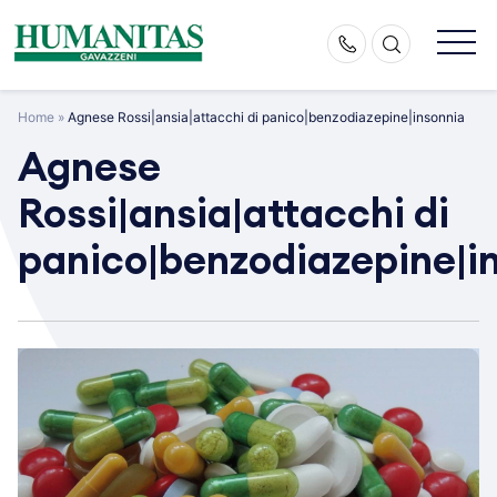
Skip
to
content
Home
»
Agnese Rossi|ansia|attacchi di panico|benzodiazepine|insonnia
Agnese
Rossi|ansia|attacchi di
panico|benzodiazepine|i