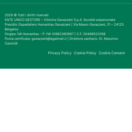
2026 © Tutti i diritti riservati
ENTE UNICO GESTORE – Cliniche Gavazzeni S.p.A. Società unipersonale
Presidio Ospedaliero Humanitas Gavazzeni | Via Mauro Gavazzeni, 21 – 24125
Bergamo
Gruppo IVA Humanitas – P. IVA 10982360967 | C.F. 00468520168
Posta certificata: gavazzeni@legalmail.it | Direttore sanitario: Dr. Massimo
Castoldi
Privacy Policy
Cookie Policy
Cookie Consent