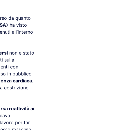
rso da quanto
USA)
ha visto
nuti all’interno
ersi
non è stato
i sulla
ienti con
rso in pubblico
uenza cardiaca
.
la costrizione
rsa reattività ai
icava
lavoro per far
 sesso maschile