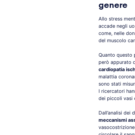
genere
Allo stress ment
accade negli uom
come, nelle don
del muscolo card
Quanto questo p
però appurato da
cardiopatia is
malattia corona
sono stati misu
I ricercatori ha
dei piccoli vasi
Dall’analisi dei 
meccanismi ass
vasocostrizione 
circolare il san