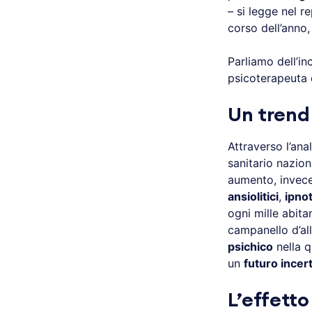
– si legge nel re
corso dell’anno
Parliamo dell’i
psicoterapeuta
Un trend
Attraverso l’anal
sanitario nazion
aumento, invece
ansiolitici
,
ipnot
ogni mille abita
campanello d’all
psichico
nella q
un
futuro incer
L’effetto