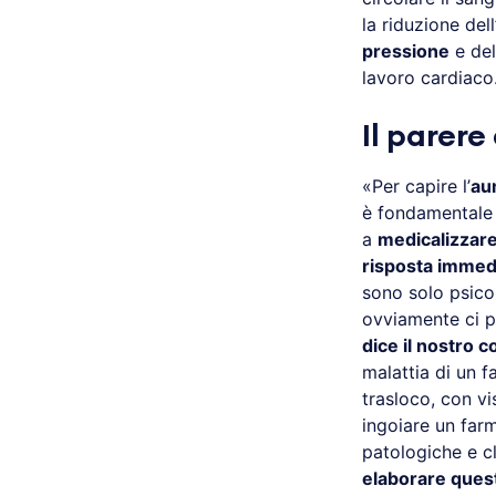
la riduzione de
pressione
e de
lavoro cardiaco
Il parer
«Per capire l’
au
è fondamentale l
a
medicalizzar
risposta immed
sono solo psic
ovviamente ci 
dice il nostro c
malattia di un 
trasloco, con vi
ingoiare un far
patologiche e c
elaborare quest