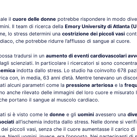
ale il
cuore delle donne
potrebbe rispondere in modo dive
ini. Il team di ricerca della
Emory University di Atlanta (
ne, lo stress determini una
costrizione dei piccoli vasi
conte
iaco, che potrebbe ridurre l’afflusso di sangue al cuore.
ossa tradursi in un
aumento di eventi cardiovascolari avv
gli scienziati. In particolare i ricercatori si sono concentrat
chemica
indotta dallo stress. Lo studio ha coinvolto 678 paz
rica con, in media, 63 anni d’età. Mentre tenevano un disco
rati alcuni parametri come la
pressione arteriosa
e la
freq
nno anche rilevato delle immagini del loro cuore e misurato 
 che portano il sangue al muscolo cardiaco.
dati si è visto come le
donne
e gli
uomini
avessero una
dive
ociati
all’ischemia indotta dallo stress. Nelle donne si verif
dei piccoli vasi, senza che il cuore aumentasse il carico di 
gue. Negli uomini, invece, era l’opposto. Nei partecipanti di