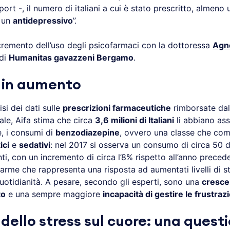
port -, il numero di italiani a cui è stato prescritto, almeno 
, un
antidepressivo
”.
ncremento dell’uso degli psicofarmaci con la dottoressa
Agn
 di
Humanitas gavazzeni Bergamo
.
 in aumento
isi dei dati sulle
prescrizioni farmaceutiche
rimborsate dal
ale, Aifa stima che circa
3,6 milioni di Italiani
li abbiano assu
, i consumi di
benzodiazepine
, ovvero una classe che co
ici
e
sedativi
: nel 2017 si osserva un consumo di circa 50 d
nti, con un incremento di circa l’8% rispetto all’anno preced
arme che rappresenta una risposta ad aumentati livelli di s
uotidianità. A pesare, secondo gli esperti, sono una
cresce
to
e una sempre maggiore
incapacità di gestire le frustraz
 dello stress sul cuore: una quest