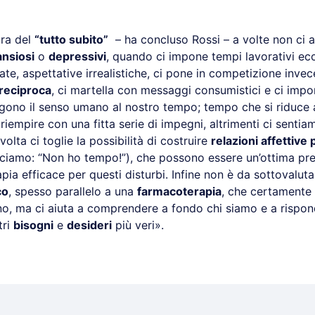
ura del
“tutto subito”
– ha concluso Rossi – a volte non ci a
ansiosi
o
depressivi
, quando ci impone tempi lavorativi ecc
ate, aspettative irrealistiche, ci pone in competizione inve
 reciproca
, ci martella con messaggi consumistici e ci impo
olgono il senso umano al nostro tempo; tempo che si riduce
riempire con una fitta serie di impegni, altrimenti ci sentiam
volta ci toglie la possibilità di costruire
relazioni affettive
iciamo: “Non ho tempo!”), che possono essere un’ottima pr
apia efficace per questi disturbi. Infine non è da sottovalut
co
, spesso parallelo a una
farmacoterapia
, che certamente 
, ma ci aiuta a comprendere a fondo chi siamo e a rispo
tri
bisogni
e
desideri
più veri».