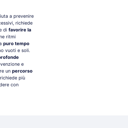
iuta a prevenire
essivi, richiede
ce di
favorire la
ne ritmi
 a
puro tempo
o vuoti e soli.
 profonde
evenzione e
are un
percorso
richiede più
ndere con