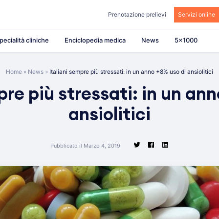
Prenotazione prelievi
Servizi online
pecialità cliniche
Enciclopedia medica
News
5×1000
Home
»
News
»
Italiani sempre più stressati: in un anno +8% uso di ansiolitici
pre più stressati: in un an
ansiolitici
Pubblicato il Marzo 4, 2019