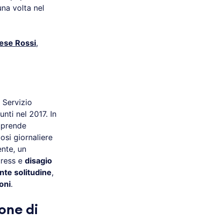
una volta nel
ese Rossi
,
 Servizio
nti nel 2017. In
mprende
osi giornaliere
ente, un
tress e
disagio
nte solitudine
,
ioni
.
ione di