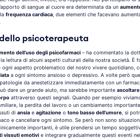
ll’apporto di sangue al cuore era determinata da un
aumento
lla
frequenza cardiaca
, due elementi che facevano aumentar
.
e dello psicoterapeuta
mento dell’uso degli psicofarmaci
– ha commentato la dott
a lettura di alcuni aspetti culturali della nostra società. È 
e
ogni aspetto problematico del nostro vivere quotidiano, 
iata
a ogni sintomo ansioso o depressivo. A volte però que
opatologie da anestetizzare immediatamente con un farmac
può dare un grande aiuto, ma sarebbe importante
ascoltare
orpo
attraverso questi segnali. Quando per esempio viviamo 
familiare, la perdita del lavoro o un cambiamento importan
ssuti di
ansia
e
agitazione
o
tono basso dell’umore
, si po
maco e cancellare ogni sintomo. Se però non sono situazio
linicamente importanti, è utile prendersi un tempo soggetti
i vissuti emotivi
e integrare gradualmente questi eventi nel