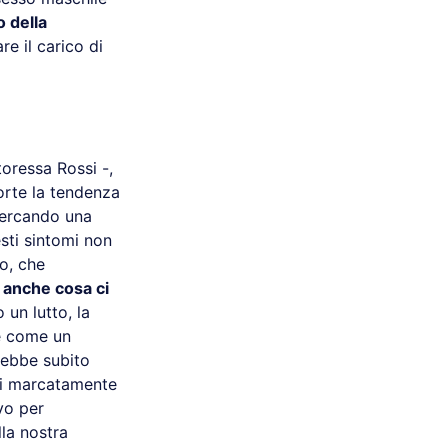
 della
e il carico di
oressa Rossi -,
forte la tendenza
cercando una
sti sintomi non
o, che
 anche cosa ci
un lutto, la
te come un
trebbe subito
ni marcatamente
vo per
la nostra