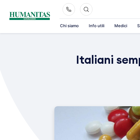
Skip
to
content
Chi siamo
Info utili
Medici
S
Italiani sem