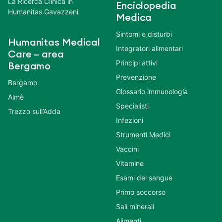
La Ricerca Clinica in
Enciclopedia
Humanitas Gavazzeni
Medica
Sintomi e disturbi
Humanitas Medical
Integratori alimentari
Care – area
Principi attivi
Bergamo
Prevenzione
Bergamo
Glossario immunologia
Almè
Specialisti
Trezzo sull’Adda
Infezioni
Strumenti Medici
Vaccini
Vitamine
Esami del sangue
Primo soccorso
Sali minerali
Alimenti