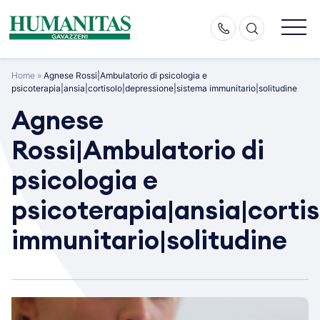
Skip
to
content
Home
»
Agnese Rossi|Ambulatorio di psicologia e
psicoterapia|ansia|cortisolo|depressione|sistema immunitario|solitudine
Agnese
Rossi|Ambulatorio di
psicologia e
psicoterapia|ansia|corti
immunitario|solitudine