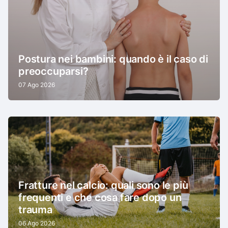
Postura nei bambini: quando è il caso di
preoccuparsi?
07 Ago 2026
Fratture nel calcio: quali sono le più
frequenti e che cosa fare dopo un
trauma
06 Ago 2026