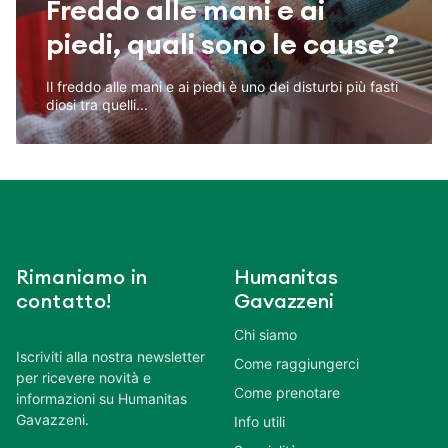
Freddo alle mani e ai
piedi, quali sono le cause?
Il freddo alle mani e ai piedi è uno dei disturbi più fasti
diosi tra quelli...
Rimaniamo in
Humanitas
contatto!
Gavazzeni
Chi siamo
Iscriviti alla nostra newsletter
Come raggiungerci
per ricevere novità e
Come prenotare
informazioni su Humanitas
Gavazzeni.
Info utili