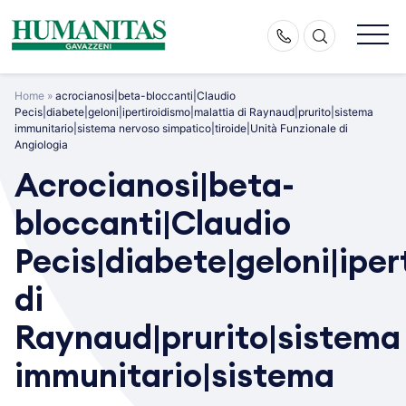
Skip
to
content
Home
»
acrocianosi|beta-bloccanti|Claudio
Pecis|diabete|geloni|ipertiroidismo|malattia di Raynaud|prurito|sistema
immunitario|sistema nervoso simpatico|tiroide|Unità Funzionale di
Angiologia
Acrocianosi|beta-
bloccanti|Claudio
Pecis|diabete|geloni|iper
di
Raynaud|prurito|sistema
immunitario|sistema