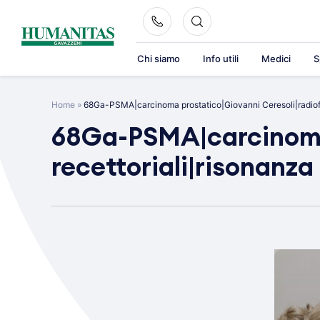
Skip
to
content
Chi siamo
Info utili
Medici
S
Home
»
68Ga-PSMA|carcinoma prostatico|Giovanni Ceresoli|radiofa
68Ga-PSMA|carcinoma 
recettoriali|risonanz