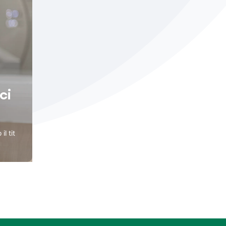
ci
l tit