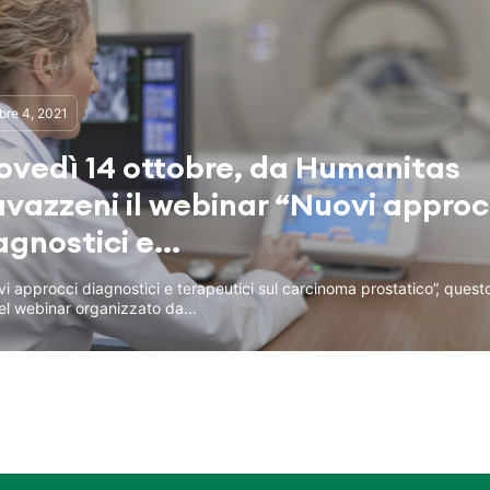
bre 4, 2021
ovedì 14 ottobre, da Humanitas
vazzeni il webinar “Nuovi approc
agnostici e...
i approcci diagnostici e terapeutici sul carcinoma prostatico”, questo i
el webinar organizzato da...