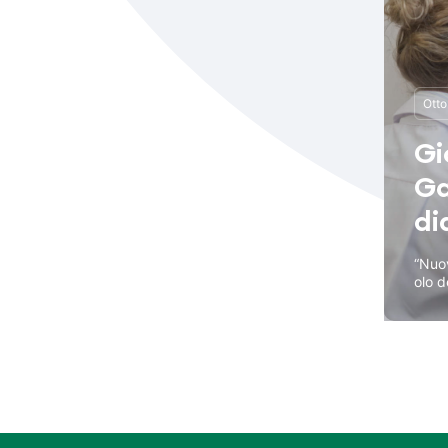
Otto
Gi
Ga
di
“Nuov
olo d