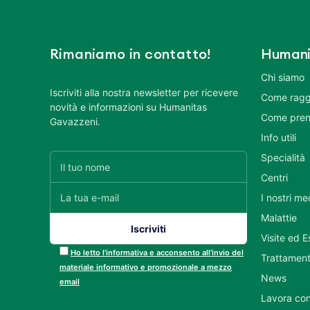
Rimaniamo in contatto!
Humani
Chi siamo
Iscriviti alla nostra newsletter per ricevere
Come ragg
novità e informazioni su Humanitas
Come pren
Gavazzeni.
Info utili
Specialità
Centri
I nostri me
Malattie
Visite ed 
Ho letto l’informativa e acconsento all’invio del
Trattament
materiale informativo e promozionale a mezzo
News
email
Lavora con