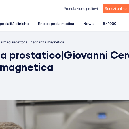
Prenotazione prelievi
Servizi online
pecialità cliniche
Enciclopedia medica
News
5×1000
rmaci recettoriali|risonanza magnetica
prostatico|Giovanni Cere
a magnetica