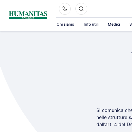
Skip
to
content
Chi siamo
Info utili
Medici
S
Si comunica che 
nelle strutture 
dall’art. 4 del 