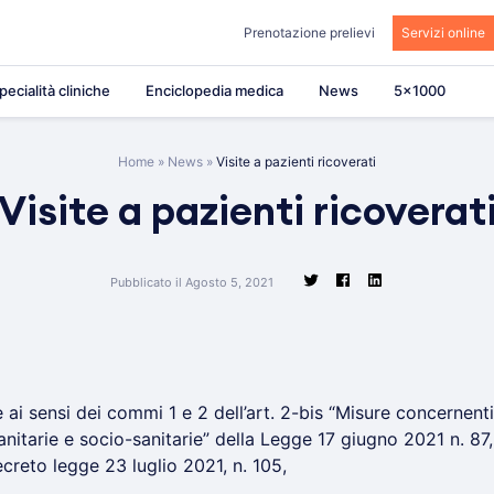
Prenotazione prelievi
Servizi online
pecialità cliniche
Enciclopedia medica
News
5×1000
Home
»
News
»
Visite a pazienti ricoverati
Visite a pazienti ricoverat
Pubblicato il Agosto 5, 2021
ai sensi dei commi 1 e 2 dell’art. 2-bis “Misure concernenti
sanitarie e socio-sanitarie” della Legge 17 giugno 2021 n. 87
Decreto legge 23 luglio 2021, n. 105,