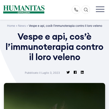
Skip
to
content
Home
»
News
»
Vespe e api, cos’è l’immunoterapia contro il loro veleno
Vespe e api, cos’è
l’immunoterapia contro
il loro veleno
Pubblicato il Luglio 3, 2023