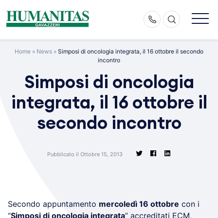
Skip
to
content
Home
»
News
»
Simposi di oncologia integrata, il 16 ottobre il secondo
incontro
Simposi di oncologia
integrata, il 16 ottobre il
secondo incontro
Pubblicato il Ottobre 15, 2013
Secondo appuntamento
mercoledì 16 ottobre
con i
“
Simposi di oncologia integrata
” accreditati ECM,