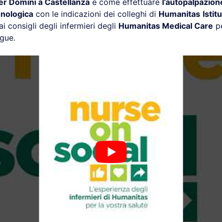
r Domini a Castellanza
e come effettuare
l’autopalpazion
nologica
con le indicazioni dei colleghi di
Humanitas
Istit
ai consigli degli infermieri degli
Humanitas Medical Care
pe
ngue.