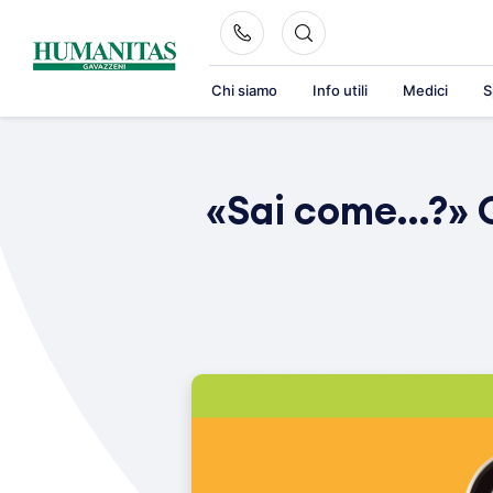
Skip
to
content
Chi siamo
Info utili
Medici
S
«Sai come…?»
C