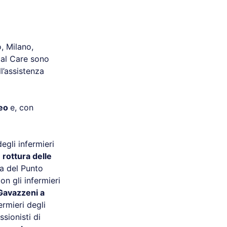
o, Milano,
cal Care sono
l’assistenza
deo
e, con
degli infermieri
a
rottura delle
ia del Punto
on gli infermieri
Gavazzeni a
ermieri degli
sionisti di