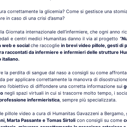
ura correttamente la glicemia? Come si gestisce una stomia
re in caso di una crisi d’asma?
la Giornata internazionale dell’infermiere, che ogni anno ric
edali e centri medici Humanitas danno il via al progetto
“Nu
a web e social
che raccoglie
in brevi video pillole, gesti di
ra raccontati da infermiere e infermieri delle strutture H
o italiano.
 la perdita di sangue dal naso a consigli su come affrontar
da per applicare correttamente la manovra di disostruzione 
nno l’obiettivo di diffondere una corretta informazione sui
ge
to
negli spazi virtuali in cui si trascorre molto tempo, i soci
professione infermieristica
, sempre più specializzata.
le pillole video a cura di Humanitas Gavazzeni a Bergamo, g
i, Marta Passante e Tomas Sirtoli
con consigli su come
c