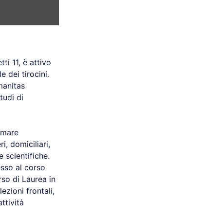
ti 11, è attivo
 dei tirocini.
manitas
tudi di
ormare
i, domiciliari,
 scientifiche.
esso al corso
rso di Laurea in
ezioni frontali,
ttività