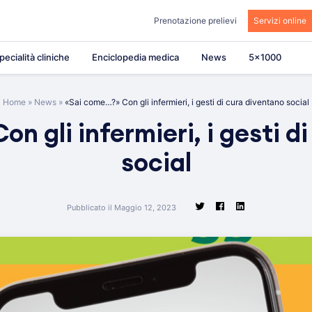
Prenotazione prelievi
Servizi online
pecialità cliniche
Enciclopedia medica
News
5×1000
Home
»
News
»
«Sai come…?» Con gli infermieri, i gesti di cura diventano social
on gli infermieri, i gesti 
social
Pubblicato il Maggio 12, 2023