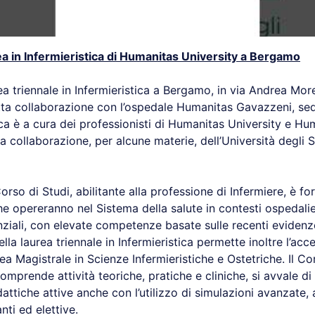
rea in Infermieristica di Humanitas University a Bergamo
ea triennale in Infermieristica a Bergamo, in via Andrea Moret
tta collaborazione con l’ospedale Humanitas Gavazzeni, sede
tica è a cura dei professionisti di Humanitas University e Hu
 collaborazione, per alcune materie, dell’Università degli S
Corso di Studi, abilitante alla professione di Infermiere, è f
he opereranno nel Sistema della salute in contesti ospedalier
nziali, con elevate competenze basate sulle recenti evidenze
ella laurea triennale in Infermieristica permette inoltre l’acc
ea Magistrale in Scienze Infermieristiche e Ostetriche. Il Co
omprende attività teoriche, pratiche e cliniche, si avvale di l
ttiche attive anche con l’utilizzo di simulazioni avanzate, a
nti ed elettive.