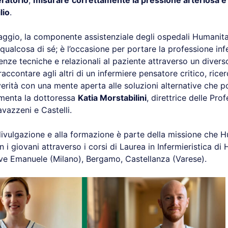
ratorio
,
misurare
correttamente la pressione arteriosa e
lio
.
aggio, la componente assistenziale degli ospedali Humanit
ualcosa di sé; è l’occasione per portare la professione infe
nze tecniche e relazionali al paziente attraverso un divers
raccontare agli altri di un infermiere pensatore critico, ricer
verità con una mente aperta alle soluzioni alternative che 
menta la dottoressa
Katia Morstabilini
, direttrice delle Prof
vazzeni e Castelli.
divulgazione e alla formazione è parte della missione che 
 i giovani attraverso i corsi di Laurea in Infermieristica di
eve Emanuele (Milano), Bergamo, Castellanza (Varese).