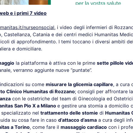
web e i primi 7 video
anitas.it/nurseonsocial
, i video degli infermieri di Rozzan
, Castellanza, Catania e dei centri medici Humanitas Medi
ticoli di approfondimento. I temi toccano i diversi ambiti del
liera e domiciliare.
maggio
la piattaforma è attiva con le prime
sette pillole vi
nale, verranno aggiunte nuove “puntate”.
e indicazioni su come
misurare la glicemia capillare
, a cura 
tuto Clinico Humanitas di Rozzano
; consigli per affrontare l
danza
con le ostetriche del team di Ginecologia ed Ostetric
nitas San Pio X a Milano
e gestire una stomia a domicilio c
 specializzato nel
trattamento delle stomie
di
Humanitas 
uida su cosa fare in caso
d’attacco d’asma
a cura degli inf
tas a Torino
, come fare il
massaggio cardiaco
con i profes