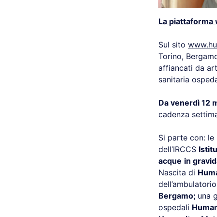
La piattaforma 
Sul sito
www.hum
Torino, Bergamo
affiancati da ar
sanitaria ospeda
Da venerdì 12 
cadenza settima
Si parte con: l
dell’IRCCS
Isti
acque
in gravi
Nascita di
Huma
dell’ambulatorio
Bergamo;
una g
ospedali
Humani