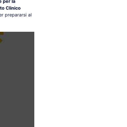
e per la
uto Clinico
r prepararsi al