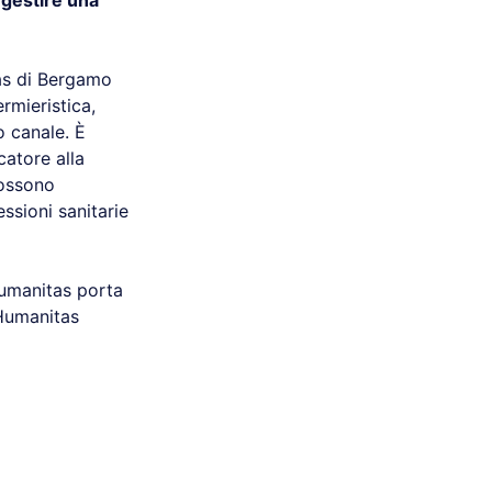
 gestire una
as di Bergamo
rmieristica,
o canale. È
catore alla
possono
essioni sanitarie
Humanitas porta
 Humanitas