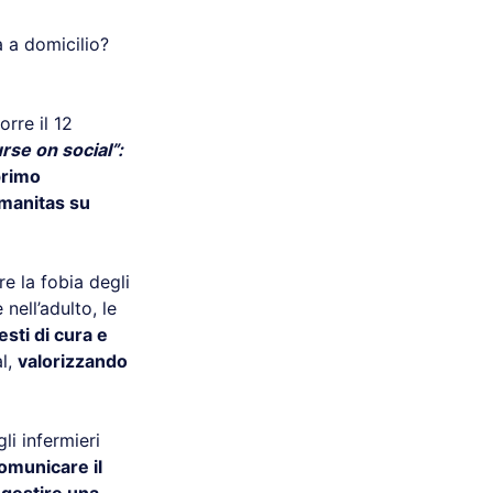
 a domicilio?
orre il 12
rse on social”:
 primo
umanitas su
e la fobia degli
nell’adulto, le
sti di cura e
al,
valorizzando
li infermieri
omunicare il