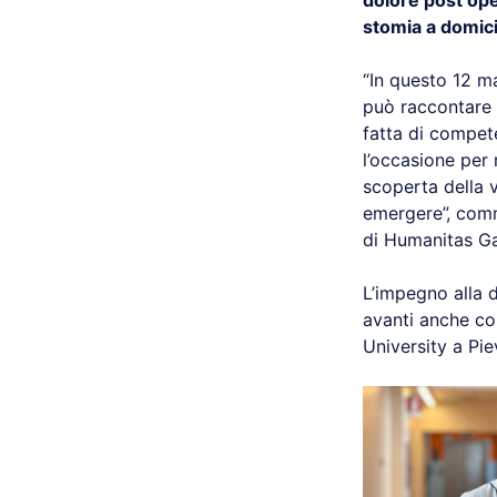
dolore post ope
stomia a domici
“In questo 12 m
può raccontare q
fatta di compete
l’occasione per 
scoperta della 
emergere”, com
di Humanitas Ga
L’impegno alla 
avanti anche con
University a Pi