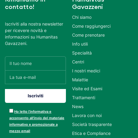
contatto!
Gavazzeni
Chi siamo
Iscriviti alla nostra newsletter
Come raggiungerci
per ricevere novità e
Come prenotare
informazioni su Humanitas
Gavazzeni.
Info utili
Specialità
Centri
I nostri medici
Malattie
Visite ed Esami
Trattamenti
News
Ho letto l’informativa e
Lavora con noi
acconsento all’invio del materiale
Società trasparente
informativo e promozionale a
mezzo email
Etica e Compliance