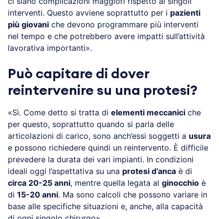
ci siano complicazioni maggiori rispetto ai singoli
interventi. Questo avviene soprattutto per i
pazienti
più giovani
che devono programmare più interventi
nel tempo e che potrebbero avere impatti sull’attività
lavorativa importanti».
Può capitare di dover
reintervenire su una protesi?
«Sì. Come detto si tratta di
elementi meccanici
che
per questo, soprattutto quando si parla delle
articolazioni di carico, sono anch’essi soggetti a
usura
e possono richiedere quindi un reintervento. È difficile
prevedere la durata dei vari impianti. In condizioni
ideali oggi l’aspettativa su una
protesi d’anca
è di
circa 20-25 anni
, mentre quella legata al
ginocchio
è
di
15-20 anni
. Ma sono calcoli che possono variare in
base alle specifiche situazioni e, anche, alla capacità
di ogni singolo chirurgo».