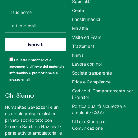
Specialità
Centri
I nostri medici
Malattie
Visite ed Esami
Trattamenti
News
Ho letto l’informativa e
Lavora con noi
acconsento all’invio del materiale
Società trasparente
informativo e promozionale a
mezzo email
Etica e Compliance
Codice di Comportamento per
Chi Siamo
i Fornitori
Politica qualità sicurezza e
Humanitas Gavazzeni è un
ambiente (QSA)
ospedale polispecialistico
privato accreditato con il
Ufficio Stampa e
Servizio Sanitario Nazionale
Comunicazione
per le attività ambulatoriali e