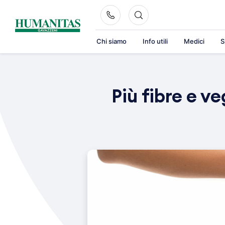
Skip
to
content
Chi siamo
Info utili
Medici
S
Più fibre e v