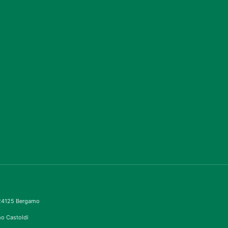
– 24125 Bergamo
imo Castoldi