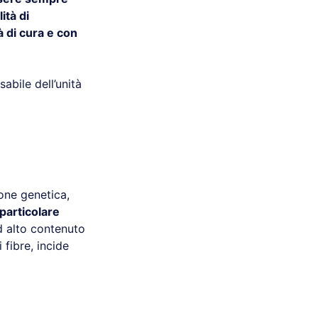
ità di
 di cura e con
abile dell’unità
ione genetica,
n particolare
d alto contenuto
 fibre, incide