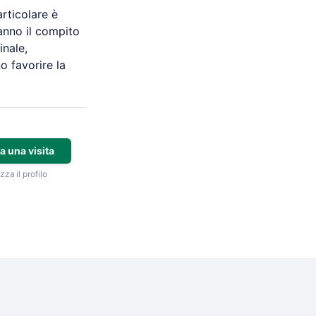
rticolare è
hanno il compito
inale,
o favorire la
a una visita
zza il profilo