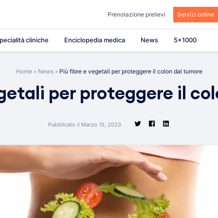
Prenotazione prelievi
Servizi online
pecialità cliniche
Enciclopedia medica
News
5×1000
Home
»
News
»
Più fibre e vegetali per proteggere il colon dal tumore
egetali per proteggere il co
Pubblicato il Marzo 15, 2023