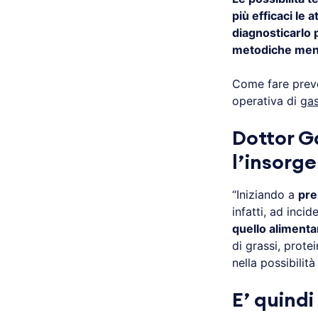
più efficaci le 
diagnosticarlo 
metodiche meno
Come fare preve
operativa di
gas
Dottor G
l’insorg
“Iniziando a
pre
infatti, ad inci
quello alimenta
di grassi, prote
nella possibilit
E’ quind