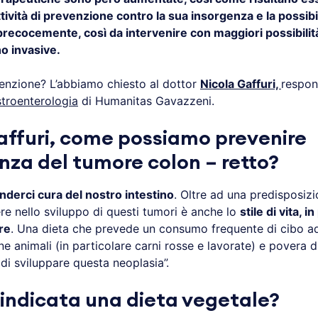
attività di prevenzione contro la sua insorgenza e la possibil
precocemente, così da intervenire con maggiori possibilità
 invasive.
nzione? L’abbiamo chiesto al dottor
Nicola Gaffuri,
respons
troenterologia
di Humanitas Gavazzeni.
affuri, come possiamo prevenire
enza del tumore colon – retto?
nderci cura del nostro intestino
. Oltre ad una predisposiz
dere nello sviluppo di questi tumori è anche lo
stile di vita, i
re
. Una dieta che prevede un consumo frequente di cibo a
ine animali (in particolare carni rosse e lavorate) e povera di
à di sviluppare questa neoplasia”.
i indicata una dieta vegetale?