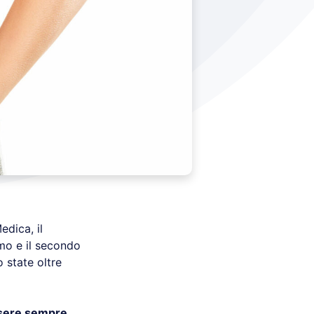
edica, il
uomo e il secondo
 state oltre
ssere sempre