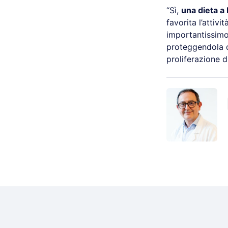
“Sì,
una dieta a 
favorita l’attiv
importantissimo 
proteggendola d
proliferazione d