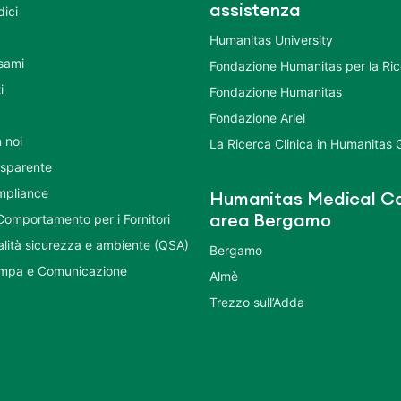
assistenza
dici
Humanitas University
Esami
Fondazione Humanitas per la Ri
i
Fondazione Humanitas
Fondazione Ariel
 noi
La Ricerca Clinica in Humanitas
asparente
mpliance
Humanitas Medical Ca
Comportamento per i Fornitori
area Bergamo
ualità sicurezza e ambiente (QSA)
Bergamo
ampa e Comunicazione
Almè
Trezzo sull’Adda