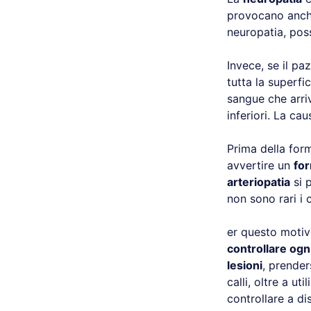
provocano anc
neuropatia, po
Invece, se il pa
tutta la superfi
sangue che arri
inferiori. La ca
Prima della form
avvertire un
for
arteriopatia
si 
non sono rari i 
er questo motiv
controllare ogni
lesioni
, prenders
calli, oltre a uti
controllare a di