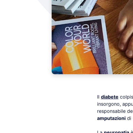
Il
diabete
colpis
insorgono, appu
responsabile de
amputazioni
di
La
neuropatia
è