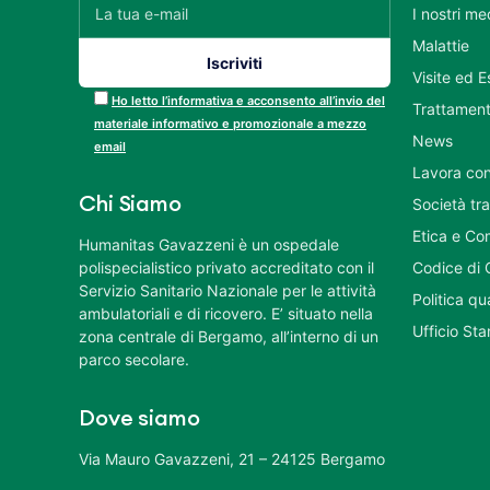
I nostri me
Malattie
Visite ed 
Ho letto l’informativa e acconsento all’invio del
Trattament
materiale informativo e promozionale a mezzo
News
email
Lavora con
Chi Siamo
Società tr
Etica e Co
Humanitas Gavazzeni è un ospedale
polispecialistico privato accreditato con il
Codice di 
Servizio Sanitario Nazionale per le attività
Politica q
ambulatoriali e di ricovero. E’ situato nella
Ufficio St
zona centrale di Bergamo, all’interno di un
parco secolare.
Dove siamo
Via Mauro Gavazzeni, 21 – 24125 Bergamo