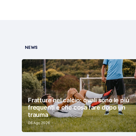
NEWS
Fratture nel calcio: quali sono le più
frequenti e che cosa fare dopo un
trauma
06 Ago 2026