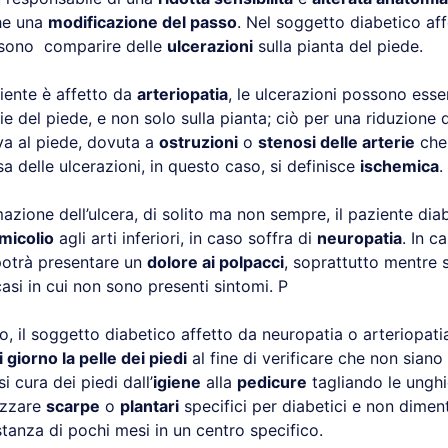
he una
modificazione del passo
. Nel soggetto diabetico af
ssono comparire delle
ulcerazioni
sulla pianta del piede.
ziente è affetto da
arteriopatia
, le ulcerazioni possono esse
cie del piede, e non solo sulla pianta; ciò per una riduzione d
va al piede, dovuta a
ostruzioni
o
stenosi delle arterie
che 
usa delle ulcerazioni, in questo caso, si definisce
ischemica
.
azione dell’ulcera, di solito ma non sempre, il paziente di
micolio
agli arti inferiori, in caso soffra di
neuropatia
. In c
potrà presentare un
dolore ai polpacci
, soprattutto mentre
casi in cui non sono presenti sintomi. P
o, il soggetto diabetico affetto da neuropatia o arteriopat
 giorno la pelle dei piedi
al fine di verificare che non siano
i cura dei piedi dall’
igiene
alla
pedicure
tagliando le ungh
lizzare
scarpe
o
plantari
specifici per diabetici e non dimenti
stanza di pochi mesi in un centro specifico.