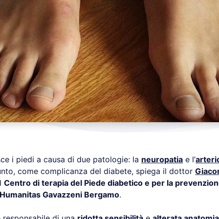
ce i piedi a causa di due patologie: la
neuropatia
e l’
arteri
nto, come complicanza del diabete, spiega il dottor
Giaco
l
Centro di terapia del Piede diabetico e per la prevenzion
Humanitas Gavazzeni Bergamo
.
 responsabile di una
ridotta sensibilità
e
alterata anatomia