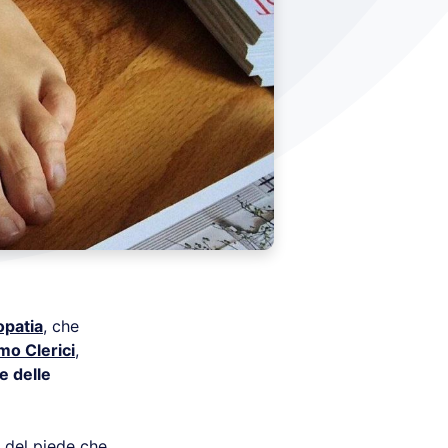
opatia
, che
mo Clerici
,
e delle
del piede che