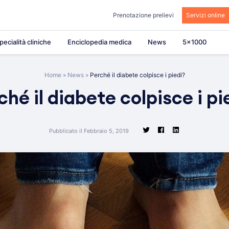
Prenotazione prelievi
Servizi online
pecialità cliniche
Enciclopedia medica
News
5×1000
Home
»
News
»
Perché il diabete colpisce i piedi?
ché il diabete colpisce i pi
Pubblicato il Febbraio 5, 2019