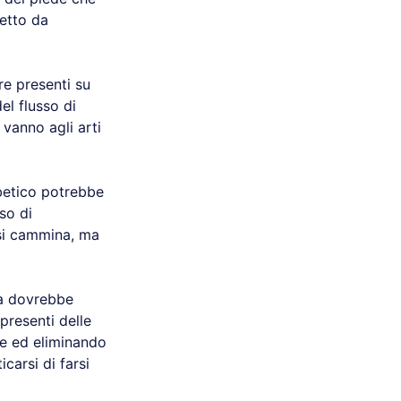
fetto da
re presenti su
el flusso di
vanno agli arti
abetico potrebbe
aso di
 si cammina, ma
ia dovrebbe
 presenti delle
ie ed eliminando
carsi di farsi