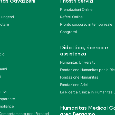
tas Gavazzeni
I nostri Servizi
Prenotazioni Online
iungerci
Referti Online
otare
Pronto soccorso in tempo reale
Congressi
Didattica, ricerca e
assistenza
dici
Humanitas University
Esami
Fondazione Humanitas per la Ri
i
Fondazione Humanitas
Fondazione Ariel
 noi
La Ricerca Clinica in Humanitas
asparente
mpliance
Humanitas Medical Ca
Comportamento per i Fornitori
area Bergamo