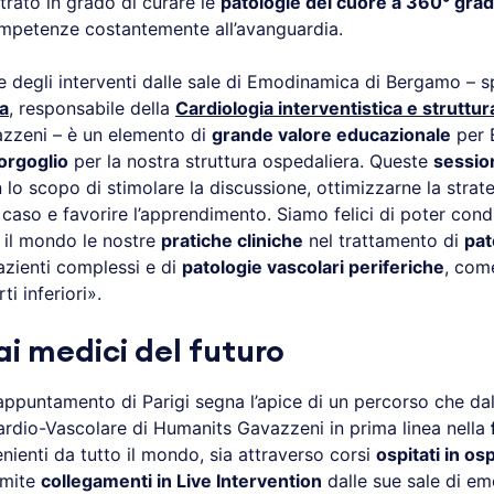
rato in grado di curare le
patologie del cuore a 360° grad
mpetenze costantemente all’avanguardia.
 degli interventi dalle sale di Emodinamica di Bergamo – sp
a
, responsabile della
Cardiologia interventistica e struttur
zzeni – è un elemento di
grande valore educazionale
per 
orgoglio
per la nostra struttura ospedaliera. Queste
session
lo scopo di stimolare la discussione, ottimizzarne la strate
caso e favorire l’apprendimento. Siamo felici di poter cond
o il mondo le nostre
pratiche cliniche
nel trattamento di
pat
azienti complessi e di
patologie vascolari periferiche
, com
ti inferiori».
ai medici del futuro
’appuntamento di Parigi segna l’apice di un percorso che dal
rdio-Vascolare di Humanits Gavazzeni in prima linea nella
enienti da tutto il mondo, sia attraverso corsi
ospitati in os
amite
collegamenti in Live Intervention
dalle sue sale di e