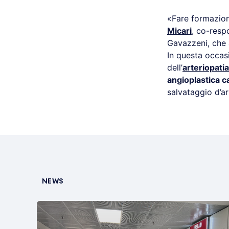
«Fare formazion
Micari
, co-resp
Gavazzeni, che 
In questa occas
dell’
arteriopatia
angioplastica c
salvataggio d’a
NEWS