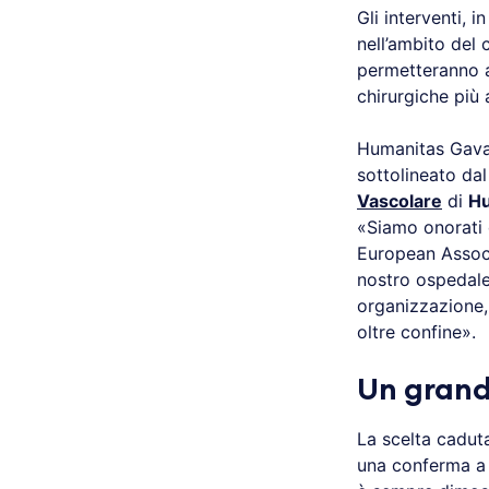
Gli interventi, 
nell’ambito del 
permetteranno 
chirurgiche più
Humanitas Gavaz
sottolineato da
Vascolare
di
Hu
«Siamo onorati 
European Associ
nostro ospedale
organizzazione,
oltre confine».
Un grand
La scelta cadut
una conferma a l