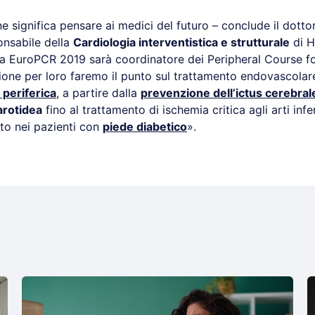
e significa pensare ai medici del futuro – conclude il dotto
onsabile della
Cardiologia interventistica e strutturale
di H
a EuroPCR 2019 sarà coordinatore dei Peripheral Course fo
ione per loro faremo il punto sul trattamento endovascolar
 periferica
, a partire dalla
prevenzione dell’
ictus cerebral
arotidea
fino al trattamento di ischemia critica agli arti infer
rto nei pazienti con
piede diabetico
».