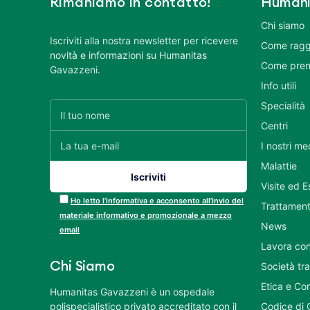
Rimaniamo in contatto!
Humani
Chi siamo
Iscriviti alla nostra newsletter per ricevere
Come ragg
novità e informazioni su Humanitas
Come pren
Gavazzeni.
Info utili
Specialità
Centri
I nostri me
Malattie
Visite ed 
Ho letto l’informativa e acconsento all’invio del
Trattament
materiale informativo e promozionale a mezzo
News
email
Lavora con
Chi Siamo
Società tr
Etica e Co
Humanitas Gavazzeni è un ospedale
polispecialistico privato accreditato con il
Codice di 