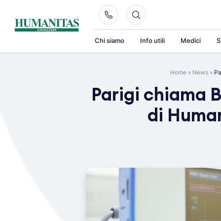
Skip
to
content
Chi siamo
Info utili
Medici
S
Home
»
News
»
Pa
Parigi chiama 
di Human