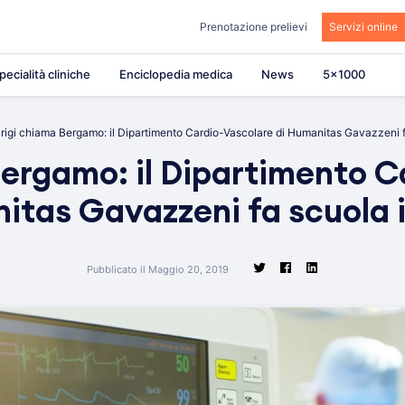
Prenotazione prelievi
Servizi online
pecialità cliniche
Enciclopedia medica
News
5×1000
rigi chiama Bergamo: il Dipartimento Cardio-Vascolare di Humanitas Gavazzeni f
Bergamo: il Dipartimento C
itas Gavazzeni fa scuola 
Pubblicato il Maggio 20, 2019