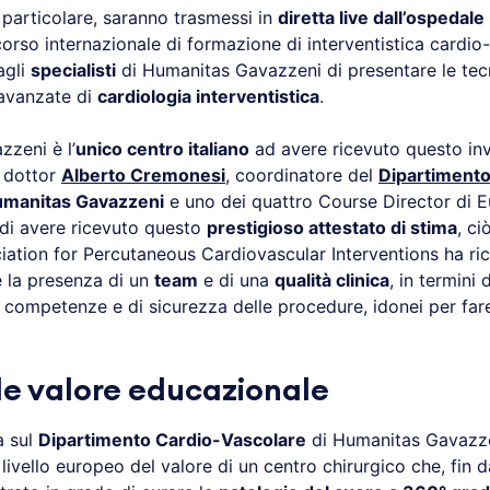
in particolare, saranno trasmessi in
diretta live dall’ospeda
corso internazionale di formazione di interventistica cardio
agli
specialisti
di Humanitas Gavazzeni di presentare le tec
 avanzate di
cardiologia interventistica
.
zeni è l’
unico centro italiano
ad avere ricevuto questo in
l dottor
Alberto Cremonesi
, coordinatore del
Dipartimento
manitas Gavazzeni
e uno dei quattro Course Director di 
di avere ricevuto questo
prestigioso attestato di stima
, ci
ation for Percutaneous Cardiovascular Interventions ha ri
 la presenza di un
team
e di una
qualità clinica
, in termini d
 competenze e di sicurezza delle procedure, idonei per fa
e valore educazionale
a sul
Dipartimento Cardio-Vascolare
di Humanitas Gavazze
ivello europeo del valore di un centro chirurgico che, fin 