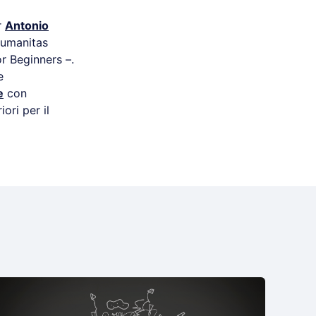
r
Antonio
umanitas
r Beginners –.
e
e
con
iori per il