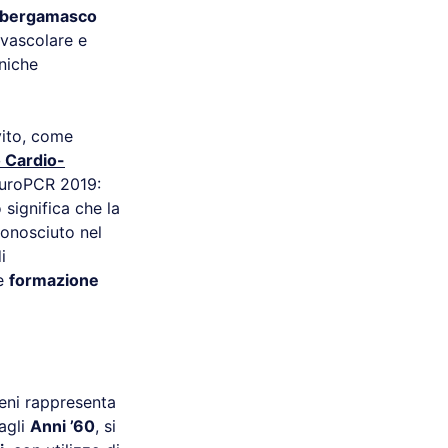
le bergamasco
-vascolare e
niche
vito, come
 Cardio-
EuroPCR 2019:
ò significa che la
conosciuto nel
i
re
formazione
ni rappresenta
dagli
Anni ’60
, si