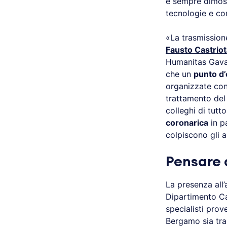
è sempre dimost
tecnologie e co
«La trasmissione
Fausto Castriot
Humanitas Gava
che un
punto d’
organizzate con 
trattamento del 
colleghi di tutt
coronarica
in p
colpiscono gli ar
Pensare 
La presenza all
Dipartimento Ca
specialisti prov
Bergamo sia tr