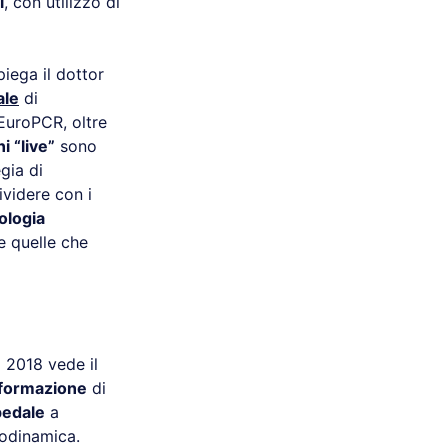
i
, con utilizzo di
iega il dottor
ale
di
EuroPCR, oltre
i “live”
sono
gia di
ividere con i
ologia
e quelle che
 2018 vede il
formazione
di
pedale
a
modinamica.