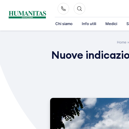
Skip
to
content
Chi siamo
Info utili
Medici
S
Home
Nuove indicazio