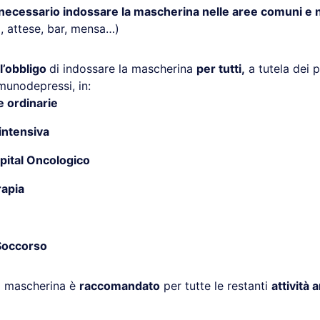
necessario indossare la mascherina nelle aree comuni e 
oi, attese, bar, mensa…)
l’obbligo
di indossare la mascherina
per tutti,
a tutela dei pa
munodepressi, in:
 ordinarie
intensiva
pital Oncologico
rapia
Soccorso
la mascherina è
raccomandato
per tutte le restanti
attività 