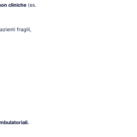
non cliniche
(es.
zienti fragili,
ambulatoriali.