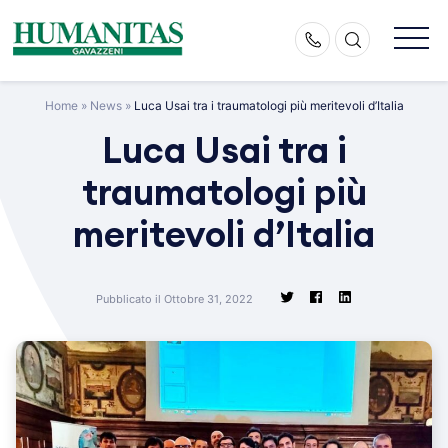
Skip
to
content
Home
»
News
»
Luca Usai tra i traumatologi più meritevoli d’Italia
Luca Usai tra i
traumatologi più
meritevoli d’Italia
Pubblicato il Ottobre 31, 2022