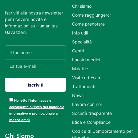
Chi siamo
Iscriviti alla nostra newsletter
Come raggiungerci
per ricevere novità e
Come prenotare
informazioni su Humanitas
Gavazzeni.
Info utili
Specialità
Centri
I nostri medici
Malattie
Visite ed Esami
Trattamenti
News
Ho letto l’informativa e
Lavora con noi
acconsento all’invio del materiale
Società trasparente
informativo e promozionale a
mezzo email
Etica e Compliance
Codice di Comportamento per
Chi Siamo
i Fornitori