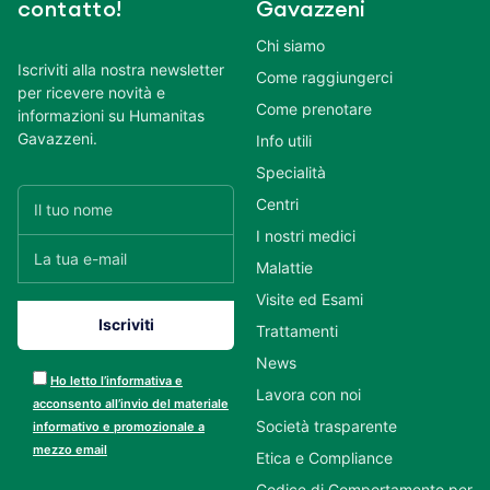
contatto!
Gavazzeni
Chi siamo
Iscriviti alla nostra newsletter
Come raggiungerci
per ricevere novità e
Come prenotare
informazioni su Humanitas
Gavazzeni.
Info utili
Specialità
Centri
I nostri medici
Malattie
Visite ed Esami
Trattamenti
News
Ho letto l’informativa e
Lavora con noi
acconsento all’invio del materiale
Società trasparente
informativo e promozionale a
mezzo email
Etica e Compliance
Codice di Comportamento per