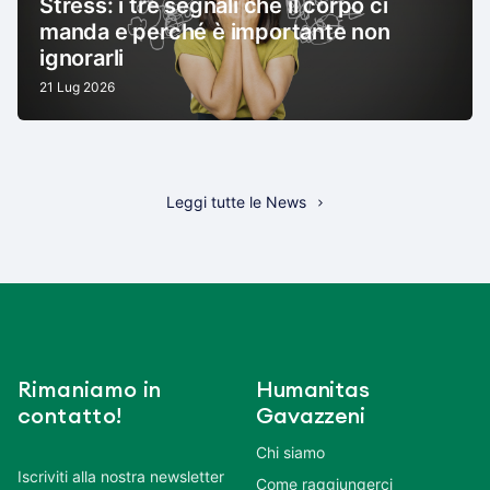
Stress: i tre segnali che il corpo ci
manda e perché è importante non
ignorarli
21 Lug 2026
Leggi tutte le News
Rimaniamo in
Humanitas
contatto!
Gavazzeni
Chi siamo
Iscriviti alla nostra newsletter
Come raggiungerci