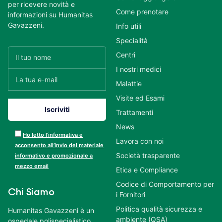
per ricevere novità e
Come prenotare
informazioni su Humanitas
Gavazzeni.
Info utili
Specialità
Centri
I nostri medici
Malattie
Visite ed Esami
Trattamenti
News
Ho letto l’informativa e
Lavora con noi
acconsento all’invio del materiale
Società trasparente
informativo e promozionale a
mezzo email
Etica e Compliance
Codice di Comportamento per
Chi Siamo
i Fornitori
Politica qualità sicurezza e
Humanitas Gavazzeni è un
ambiente (QSA)
ospedale polispecialistico