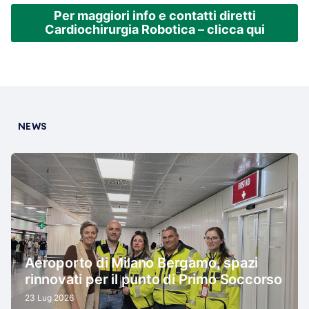
Per
maggiori info e contatt
i
diretti
Cardiochirurgia Robotica
– clicca qui
NEWS
Aeroporto di Milano Bergamo, spazi
rinnovati per il punto di Primo Soccorso
23 Lug 2026