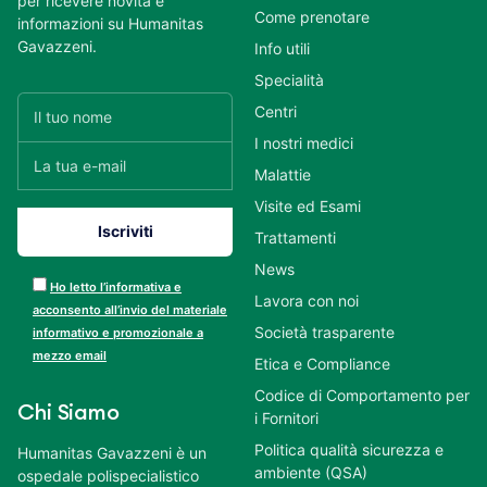
per ricevere novità e
Come prenotare
informazioni su Humanitas
Gavazzeni.
Info utili
Specialità
Centri
I nostri medici
Malattie
Visite ed Esami
Trattamenti
News
Ho letto l’informativa e
Lavora con noi
acconsento all’invio del materiale
Società trasparente
informativo e promozionale a
mezzo email
Etica e Compliance
Codice di Comportamento per
Chi Siamo
i Fornitori
Politica qualità sicurezza e
Humanitas Gavazzeni è un
ambiente (QSA)
ospedale polispecialistico