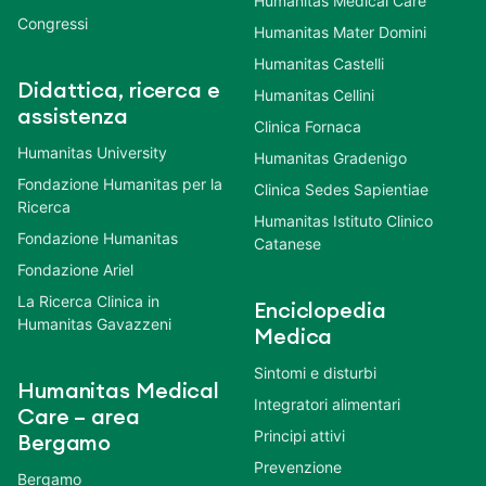
Humanitas Medical Care
Congressi
Humanitas Mater Domini
Humanitas Castelli
Didattica, ricerca e
Humanitas Cellini
assistenza
Clinica Fornaca
Humanitas University
Humanitas Gradenigo
Fondazione Humanitas per la
Clinica Sedes Sapientiae
Ricerca
Humanitas Istituto Clinico
Fondazione Humanitas
Catanese
Fondazione Ariel
La Ricerca Clinica in
Enciclopedia
Humanitas Gavazzeni
Medica
Sintomi e disturbi
Humanitas Medical
Integratori alimentari
Care – area
Principi attivi
Bergamo
Prevenzione
Bergamo