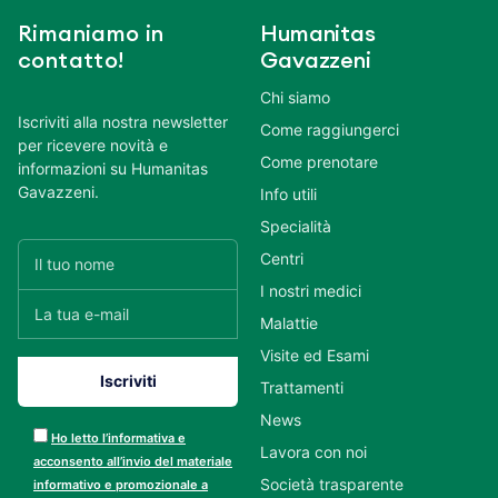
Rimaniamo in
Humanitas
contatto!
Gavazzeni
Chi siamo
Iscriviti alla nostra newsletter
Come raggiungerci
per ricevere novità e
Come prenotare
informazioni su Humanitas
Gavazzeni.
Info utili
Specialità
Centri
I nostri medici
Malattie
Visite ed Esami
Trattamenti
News
Ho letto l’informativa e
Lavora con noi
acconsento all’invio del materiale
Società trasparente
informativo e promozionale a