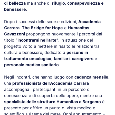
di
bellezza
ma anche di
rifugio
,
consapevolezza
e
benessere
.
Dopo i successi delle scorse edizioni,
Accademia
Carrara
,
The Bridge for Hope
e
Humanitas
Gavazzeni
propongono nuovamente i percorsi dal
titolo
“Incontrarsi nell’arte”
, in attuazione del
progetto volto a mettere in risalto le relazioni tra
cultura e benessere, dedicato a
persone in
trattamento oncologico
,
familiari
,
caregivers
e
personale medico sanitario
.
Negli incontri, che hanno luogo con
cadenza mensile
,
una
professionista dell’Accademia Carrara
accompagna i partecipanti in un percorso di
conoscenza e di scoperta delle opere, mentre uno
specialista delle strutture Humanitas a Bergamo
è
presente per offrire un punto di vista medico e
scientifico sul tema del mese. Ogni appuntamento –