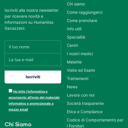
Chi siamo
Iscriviti alla nostra newsletter
Come raggiungerci
per ricevere novità e
Come prenotare
informazioni su Humanitas
Gavazzeni.
Info utili
Specialità
Centri
I nostri medici
Malattie
Visite ed Esami
Trattamenti
News
Ho letto l’informativa e
Lavora con noi
acconsento all’invio del materiale
Società trasparente
informativo e promozionale a
mezzo email
Etica e Compliance
Codice di Comportamento per
Chi Siamo
i Fornitori