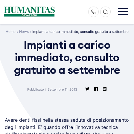
Skip
to
content
Home
»
News
»
Impianti a carico immediato, consulto gratuito a settembre
Impianti a carico
immediato, consulto
gratuito a settembre
Pubblicato il Settembre 11, 2013
Avere denti fissi nella stessa seduta di posizionamento
degli impianti. E’ quando offre l’innovativa tecnica