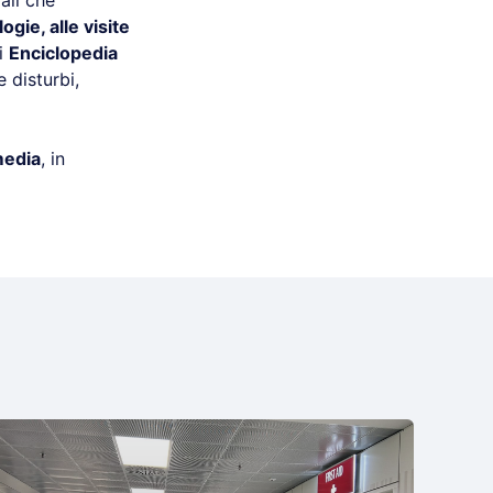
ali che
ogie, alle visite
di
Enciclopedia
e disturbi,
media
, in