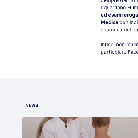
Sempre dall’hom
riguardano Huma
ed esami erogat
Medica
con indi
anatomia del co
Infine, non manc
particolare Fac
NEWS