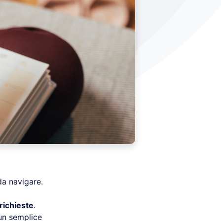
da navigare.
 richieste
.
n semplice