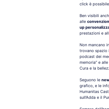
click è possibile
Ben visibili anc
alle
convenzioni
up personalizza
prestazioni e al
Non mancano ino
trovano spazio 
podcast dei medi
memoria” e alle
Cura e la bellez
Seguono le
ne
grafico, e le in
Humanitas Caste
sull’Adda e il P