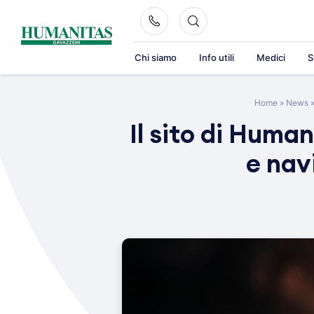
Skip
to
content
Chi siamo
Info utili
Medici
S
Home
»
News
Il sito di Huma
e nav