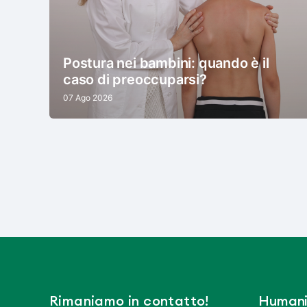
Postura nei bambini: quando è il
caso di preoccuparsi?
07 Ago 2026
Rimaniamo in contatto!
Humani