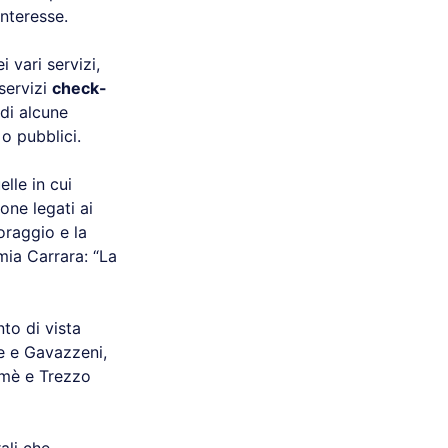
interesse.
i vari servizi,
 servizi
check-
di alcune
o pubblici.
lle in cui
one legati ai
coraggio e la
mia Carrara: “La
to di vista
re e Gavazzeni,
lmè e Trezzo