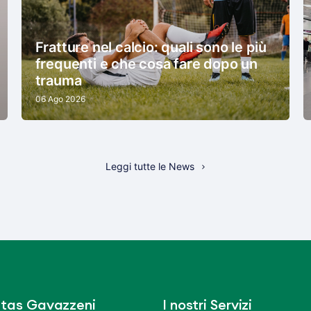
Fratture nel calcio: quali sono le più
frequenti e che cosa fare dopo un
trauma
06 Ago 2026
Leggi tutte le News
tas Gavazzeni
I nostri Servizi