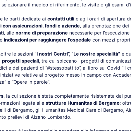
 selezionare il medico di riferimento, le visite o gli esami d’
he le parti dedicate ai
contatti utili
e agli orari di apertura de
 con assicurazioni, fondi e aziende
, alla prenotazione dei
ti
, alle
norme di preparazione
necessarie per l’esecuzione 
le
indicazioni per raggiungere l’ospedale
con mezzi propri 
ltre le sezioni
“I nostri Centri”, “Le nostre specialità”
e que
i
progetti speciali
, tra cui spiccano i progetti di comunicazi
ci e dei pazienti di “#stessobattito”, al libro sul Covid “Il 
 iniziative relative al progetto messo in campo con Accade
za” e “Opere in parole”.
ws
, la cui sezione è stata completamente risistemata dal pun
formazioni legate alle
strutture Humanitas di Bergamo
: olt
lli di Bergamo, gli Humanitas Medical Care di Bergamo, A
unto prelievi di Alzano Lombardo.