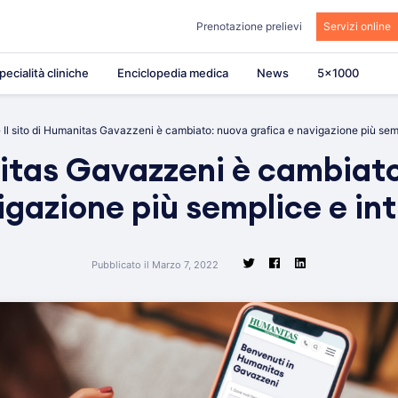
Prenotazione prelievi
Servizi online
pecialità cliniche
Enciclopedia medica
News
5×1000
»
Il sito di Humanitas Gavazzeni è cambiato: nuova grafica e navigazione più semp
nitas Gavazzeni è cambiat
igazione più semplice e int
Pubblicato il Marzo 7, 2022