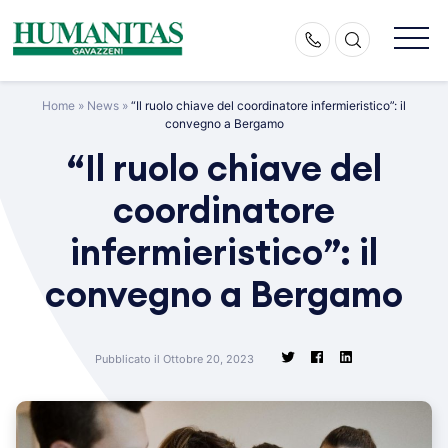
Skip
to
content
Home
»
News
»
“Il ruolo chiave del coordinatore infermieristico”: il
convegno a Bergamo
“Il ruolo chiave del
coordinatore
infermieristico”: il
convegno a Bergamo
Pubblicato il Ottobre 20, 2023