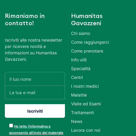
Rimaniamo in
Humanitas
contatto!
Gavazzeni
Chi siamo
Iscriviti alla nostra newsletter
Come raggiungerci
per ricevere novità e
Come prenotare
informazioni su Humanitas
Gavazzeni.
Info utili
Specialità
Centri
I nostri medici
Malattie
Visite ed Esami
Trattamenti
News
Ho letto l’informativa e
Lavora con noi
acconsento all’invio del materiale