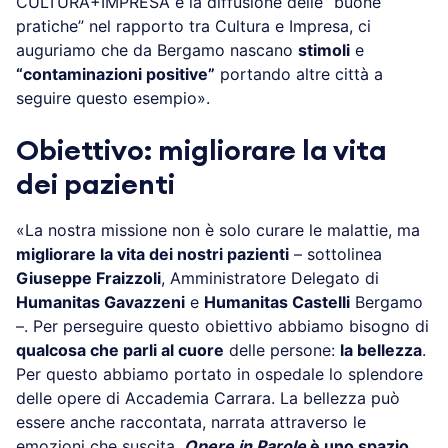
CULTURA+IMPRESA è la diffusione delle “buone
pratiche” nel rapporto tra Cultura e Impresa, ci
auguriamo che da Bergamo nascano
stimoli
e
“contaminazioni positive”
portando altre città a
seguire questo esempio».
Obiettivo: migliorare la vita
dei pazienti
«La nostra missione non è solo curare le malattie, ma
migliorare la vita dei nostri pazienti
– sottolinea
Giuseppe Fraizzoli
, Amministratore Delegato di
Humanitas Gavazzeni
e
Humanitas Castelli
Bergamo
–. Per perseguire questo obiettivo abbiamo bisogno di
qualcosa che parli al cuore
delle persone:
la bellezza
.
Per questo abbiamo portato in ospedale lo splendore
delle opere di Accademia Carrara. La bellezza può
essere anche raccontata, narrata attraverso le
emozioni che suscita.
Opere in Parole
è uno spazio