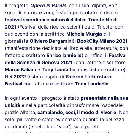
Il progetto
Opere in Parole
, con i suoi dipinti, volti,
sguardi, sorrisi e voci, è stato presentato in diversi
festival scientifici e culturali d’Italia
:
Trieste Next
2021
(Festival della ricerca scientifica di Trieste, con
due eventi con la scrittrice
Michela Murgia
e il
giornalista
Oliviero Bergamini
);
BookCity Milano 2021
(manifestazione dedicata al libro e alla letteratura, con
l’attore e scrittore
Enrico Ianniello
) e, infine, il
Festival
della Scienza di Genova
2021
(con l’attore e scrittore
Marco Baliani
e
Tony Laudadio
, musicista e scrittore).
Nel
2022
è stato ospite di
Salerno Letteratura
Festival
con l’attore e scrittore
Tony Laudadio
.
In ogni evento il progetto è stato
presentato nella sua
unicità
e nella particolarità di trasformare l’ospedale
grazie all’arte,
cambiando, così, il modo di viverlo
. Non
solo: più volte è stato evidenziato quanto la bellezza
dei dipinti (e delle loro “voci”) sulle pareti