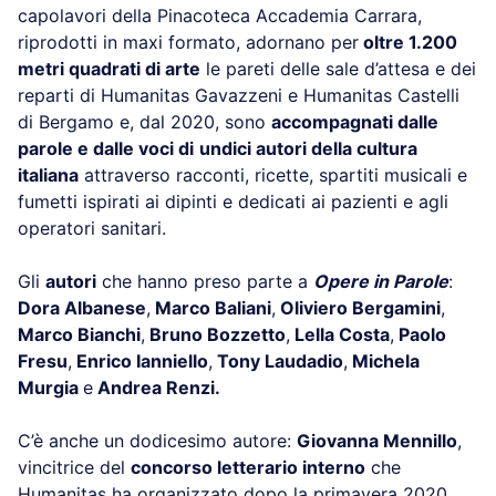
capolavori della Pinacoteca Accademia Carrara,
riprodotti in maxi formato, adornano per
oltre 1.200
metri quadrati di arte
le pareti delle sale d’attesa e dei
reparti di Humanitas Gavazzeni e Humanitas Castelli
di Bergamo e, dal 2020, sono
accompagnati dalle
parole e dalle voci di
undici autori della cultura
italiana
attraverso racconti, ricette, spartiti musicali e
fumetti ispirati ai dipinti e dedicati ai pazienti e agli
operatori sanitari.
Gli
autori
che hanno preso parte a
Opere in Parole
:
Dora Albanese
,
Marco Baliani
,
Oliviero Bergamini
,
Marco Bianchi
,
Bruno Bozzetto
,
Lella Costa
,
Paolo
Fresu
,
Enrico Ianniello
,
Tony Laudadio
,
Michela
Murgia
e
Andrea Renzi.
C’è anche un dodicesimo autore:
Giovanna Mennillo
,
vincitrice del
concorso letterario interno
che
Humanitas ha organizzato dopo la primavera 2020