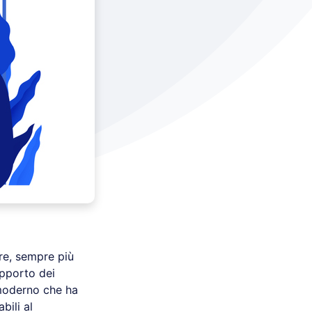
ire, sempre più
upporto dei
 moderno che ha
bili al