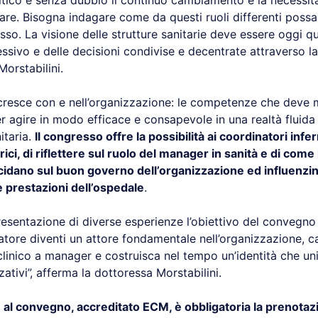
critico è senza dubbio il continuo cambiamento e la necessità
tare. Bisogna indagare come da questi ruoli differenti poss
sso. La visione delle strutture sanitarie deve essere oggi qu
sivo e delle decisioni condivise e decentrate attraverso l
orstabilini.
 cresce con e nell’organizzazione: le competenze che deve
r agire in modo efficace e consapevole in una realtà fluida
itaria.
Il congresso offre la possibilità ai coordinatori infer
rici, di riflettere sul ruolo del manager in sanità e di come 
idano sul buon governo dell’organizzazione ed influenzin
 prestazioni dell’ospedale
.
resentazione di diverse esperienze l’obiettivo del convegno
atore diventi un attore fondamentale nell’organizzazione, c
linico a manager e costruisca nel tempo un’identità che uni
zativi”, afferma la dottoressa Morstabilini.
 al convegno, accreditato ECM, è obbligatoria la prenotazi