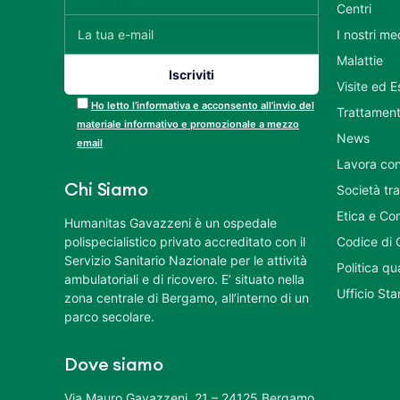
Centri
I nostri me
Malattie
Visite ed 
Ho letto l’informativa e acconsento all’invio del
Trattament
materiale informativo e promozionale a mezzo
News
email
Lavora con
Chi Siamo
Società tr
Etica e Co
Humanitas Gavazzeni è un ospedale
polispecialistico privato accreditato con il
Codice di 
Servizio Sanitario Nazionale per le attività
Politica q
ambulatoriali e di ricovero. E’ situato nella
Ufficio St
zona centrale di Bergamo, all’interno di un
parco secolare.
Dove siamo
Via Mauro Gavazzeni, 21 – 24125 Bergamo