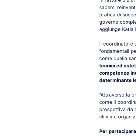
“Il fattore più 
sapersi reinven
pratica di succe
governo comples
aggiunge Katia M
Il coordinatore
fondamentali pe
come quella san
tecnici ed ostet
competenze inc
determinante le
“Attraverso la p
come il coordin
prospettiva da c
clinici e organiz
Per partecipare