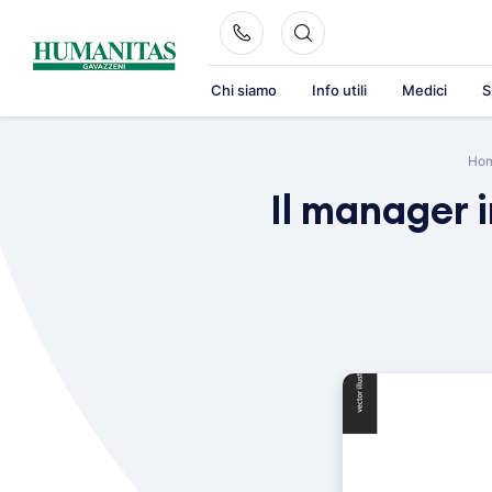
Skip
to
content
Chi siamo
Info utili
Medici
S
Ho
Il manager i