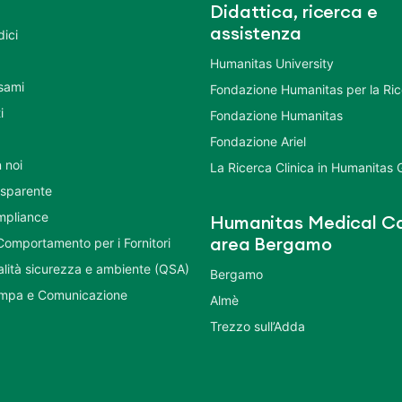
Didattica, ricerca e
assistenza
dici
Humanitas University
Esami
Fondazione Humanitas per la Ri
i
Fondazione Humanitas
Fondazione Ariel
 noi
La Ricerca Clinica in Humanitas
asparente
mpliance
Humanitas Medical Ca
Comportamento per i Fornitori
area Bergamo
ualità sicurezza e ambiente (QSA)
Bergamo
ampa e Comunicazione
Almè
Trezzo sull’Adda