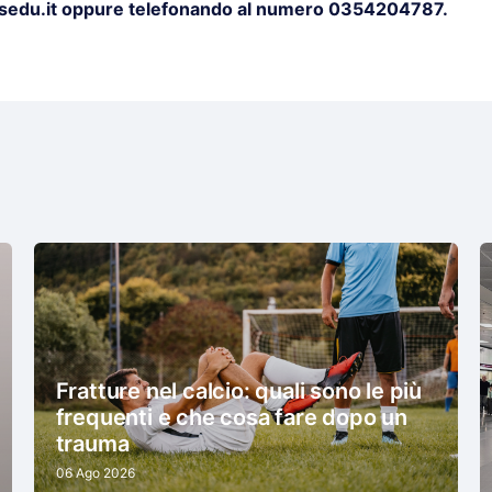
edu.it oppure telefonando al numero 0354204787.
Fratture nel calcio: quali sono le più
frequenti e che cosa fare dopo un
trauma
06 Ago 2026