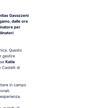
itas Gavazzeni
gamo, dalle ore
inatore per
inatori
inica. Questo
r gestire
ssa
Katia
 Castelli di
ttere in campo
onali.
’esperienza.