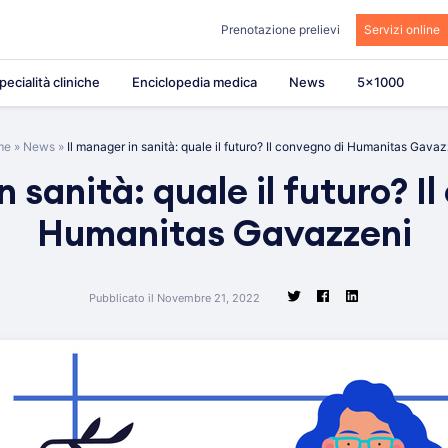
Prenotazione prelievi
Servizi online
pecialità cliniche
Enciclopedia medica
News
5×1000
me
»
News
»
Il manager in sanità: quale il futuro? Il convegno di Humanitas Gava
n sanità: quale il futuro? I
Humanitas Gavazzeni
Pubblicato il Novembre 21, 2022