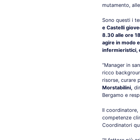
mutamento, alle 
Sono questi i te
e Castelli giov
8.30 alle ore 1
agire in modo e
infermieristici, 
“Manager in sani
ricco backgroun
risorse, curare 
Morstabilini,
dir
Bergamo e respon
Il coordinatore
competenze clini
Coordinatori qui