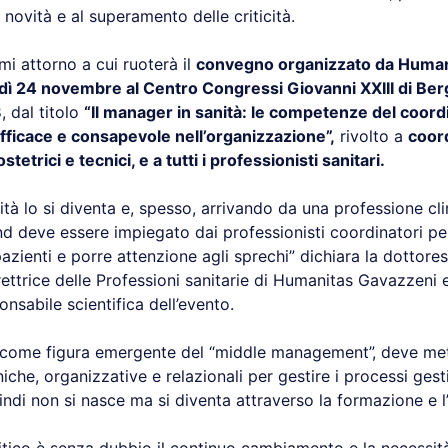
novità e al superamento delle criticità.
mi attorno a cui ruoterà il
convegno organizzato da Human
edì 24 novembre al Centro Congressi Giovanni XXIII di Ber
8
, dal titolo
“Il manager in sanità: le competenze del coord
fficace e consapevole nell’organizzazione”,
rivolto a
coord
ostetrici e tecnici, e a tutti i professionisti sanitari.
tà lo si diventa e, spesso, arrivando da una professione cl
d deve essere impiegato dai professionisti coordinatori pe
pazienti e porre attenzione agli sprechi” dichiara la dottore
ettrice delle Professioni sanitarie di Humanitas Gavazzeni e
sabile scientifica dell’evento.
, come figura emergente del “middle management”, deve me
che, organizzative e relazionali per gestire i processi gesti
ndi non si nasce ma si diventa attraverso la formazione e l