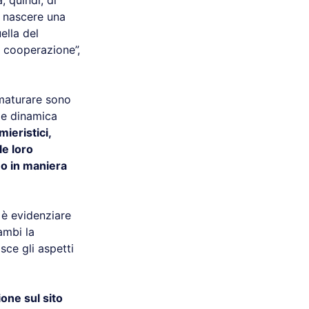
, quindi, di
a nascere una
ella del
a cooperazione”,
 maturare sono
 e dinamica
mieristici,
le loro
o in maniera
 è evidenziare
ambi la
sce gli aspetti
one sul sito