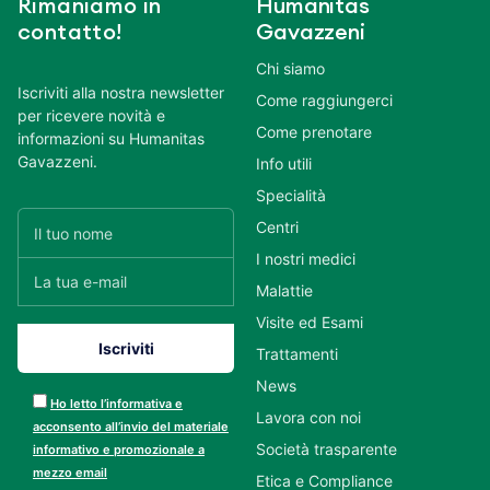
Rimaniamo in
Humanitas
contatto!
Gavazzeni
Chi siamo
Iscriviti alla nostra newsletter
Come raggiungerci
per ricevere novità e
Come prenotare
informazioni su Humanitas
Gavazzeni.
Info utili
Specialità
Centri
I nostri medici
Malattie
Visite ed Esami
Trattamenti
News
Ho letto l’informativa e
Lavora con noi
acconsento all’invio del materiale
Società trasparente
informativo e promozionale a
mezzo email
Etica e Compliance