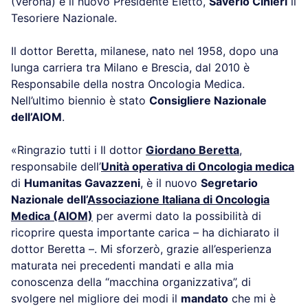
(Verona) è il nuovo Presidente Eletto,
Saverio Cinieri
il
Tesoriere Nazionale.
Il dottor Beretta, milanese, nato nel 1958, dopo una
lunga carriera tra Milano e Brescia, dal 2010 è
Responsabile della nostra Oncologia Medica.
Nell’ultimo biennio è stato
Consigliere Nazionale
dell’AIOM
.
«Ringrazio tutti i Il dottor
Giordano Beretta
,
responsabile dell’
Unità operativa di Oncologia medica
di
Humanitas Gavazzeni
, è il nuovo
Segretario
Nazionale dell’
Associazione Italiana di Oncologia
Medica (AIOM)
per avermi dato la possibilità di
ricoprire questa importante carica – ha dichiarato il
dottor Beretta –. Mi sforzerò, grazie all’esperienza
maturata nei precedenti mandati e alla mia
conoscenza della “macchina organizzativa”, di
svolgere nel migliore dei modi il
mandato
che mi è