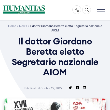
Skip
to
content
Home
»
News
»
Il dottor Giordano Beretta eletto Segretario nazionale
AIOM
Il dottor Giordano
Beretta eletto
Segretario nazionale
AIOM
Pubblicato il Ottobre 27, 2015