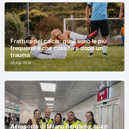
Fratture nel calcio: quali sono le più
frequenti e che cosa fare dopo un
trauma
06 Ago 2026
Aeroporto di Milano Bergamo, spazi