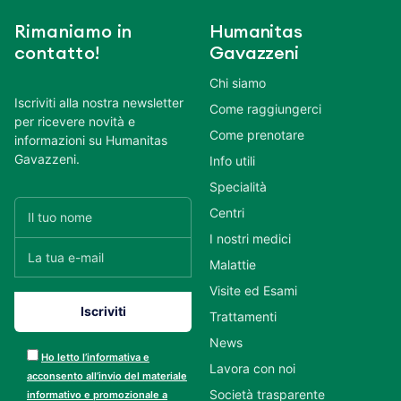
Rimaniamo in
Humanitas
contatto!
Gavazzeni
Chi siamo
Iscriviti alla nostra newsletter
Come raggiungerci
per ricevere novità e
Come prenotare
informazioni su Humanitas
Gavazzeni.
Info utili
Specialità
Centri
I nostri medici
Malattie
Visite ed Esami
Trattamenti
News
Ho letto l’informativa e
Lavora con noi
acconsento all’invio del materiale
Società trasparente
informativo e promozionale a