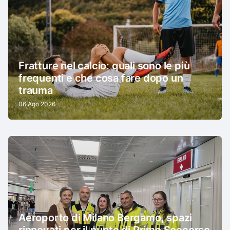
Fratture nel calcio: quali sono le più
frequenti e che cosa fare dopo un
trauma
06 Ago 2026
Aeroporto di Milano Bergamo, spazi