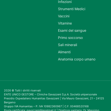
Infezioni
Strumenti Medici
Vaccini
Vitamine
Esami del sangue
Primo soccorso
Sali minerali
Alimenti
Anatomia corpo umano
2026 © Tutti i diritti riservati
ENTE UNICO GESTORE – Cliniche Gavazzeni S.p.A. Società unipersonale
Presidio Ospedaliero Humanitas Gavazzeni | Via Mauro Gavazzeni, 21 – 24125
Bergamo
Gruppo IVA Humanitas – P. IVA 10982360967 | C.F. 00468520168
Posta certificata: gavazzeni@legalmail.it | Direttore sanitario: Dr. Massimo