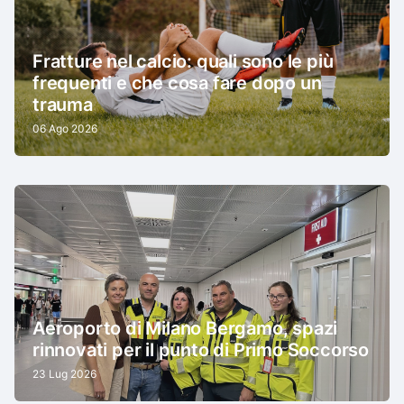
Fratture nel calcio: quali sono le più
frequenti e che cosa fare dopo un
trauma
06 Ago 2026
Aeroporto di Milano Bergamo, spazi
rinnovati per il punto di Primo Soccorso
23 Lug 2026