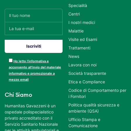
Specialità
Centri
I nostri medici
Malattie
Visite ed Esami
Trattamenti
News
Ho letto l’informativa e
Lavora con noi
acconsento all’invio del materiale
Società trasparente
informativo e promozionale a
mezzo email
Etica e Compliance
Codice di Comportamento per
Chi Siamo
i Fornitori
Politica qualità sicurezza e
Humanitas Gavazzeni è un
ambiente (QSA)
ospedale polispecialistico
privato accreditato con il
Ufficio Stampa e
Servizio Sanitario Nazionale
Comunicazione
per le attività ambulatoriali e