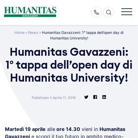
Skip
to
content
Home
»
News
»
Humanitas Gavazzeni: 1° tappa dell’open day di
Humanitas University!
Humanitas Gavazzeni:
1° tappa dell’open day di
Humanitas University!
Pubblicato il Aprile 11, 2016
Martedì 19 aprile
alle
ore 14.30
vieni in
Humanitas
Gavazzeni
e scopri il tuo futuro in ambito medico-