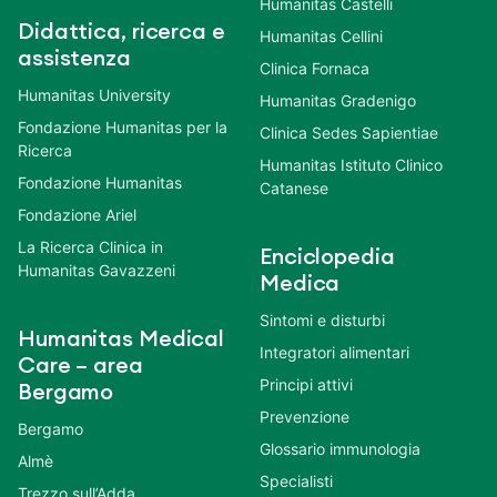
Humanitas Castelli
Didattica, ricerca e
Humanitas Cellini
assistenza
Clinica Fornaca
Humanitas University
Humanitas Gradenigo
Fondazione Humanitas per la
Clinica Sedes Sapientiae
Ricerca
Humanitas Istituto Clinico
Fondazione Humanitas
Catanese
Fondazione Ariel
La Ricerca Clinica in
Enciclopedia
Humanitas Gavazzeni
Medica
Sintomi e disturbi
Humanitas Medical
Integratori alimentari
Care – area
Principi attivi
Bergamo
Prevenzione
Bergamo
Glossario immunologia
Almè
Specialisti
Trezzo sull’Adda