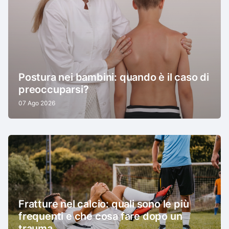
Postura nei bambini: quando è il caso di
preoccuparsi?
07 Ago 2026
Fratture nel calcio: quali sono le più
frequenti e che cosa fare dopo un
trauma