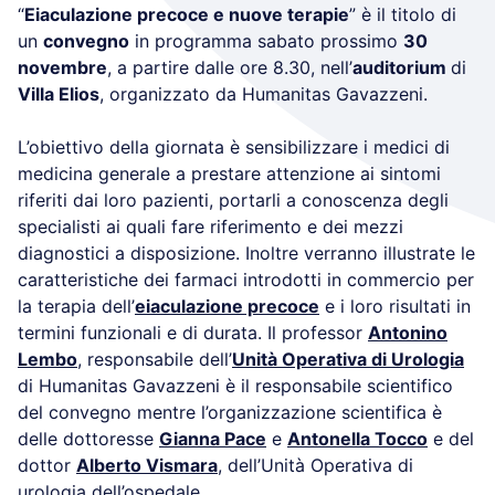
“
Eiaculazione precoce e nuove terapie
” è il titolo di
un
convegno
in programma sabato prossimo
30
novembre
, a partire dalle ore 8.30, nell’
auditorium
di
Villa Elios
, organizzato da Humanitas Gavazzeni.
L’obiettivo della giornata è sensibilizzare i medici di
medicina generale a prestare attenzione ai sintomi
riferiti dai loro pazienti, portarli a conoscenza degli
specialisti ai quali fare riferimento e dei mezzi
diagnostici a disposizione. Inoltre verranno illustrate le
caratteristiche dei farmaci introdotti in commercio per
la terapia dell’
eiaculazione precoce
e i loro risultati in
termini funzionali e di durata. Il professor
Antonino
Lembo
, responsabile dell’
Unità Operativa di Urologia
di Humanitas Gavazzeni è il responsabile scientifico
del convegno mentre l’organizzazione scientifica è
delle dottoresse
Gianna Pace
e
Antonella Tocco
e del
dottor
Alberto Vismara
, dell’Unità Operativa di
urologia dell’ospedale.