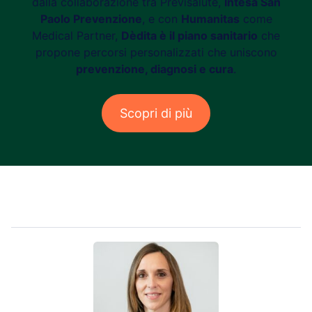
dalla collaborazione tra Previsalute,
Intesa San
Paolo Prevenzione
, e con
Humanitas
come
Medical Partner,
Dèdita è il piano sanitario
che
propone percorsi personalizzati che uniscono
prevenzione, diagnosi e cura
.
Scopri di più