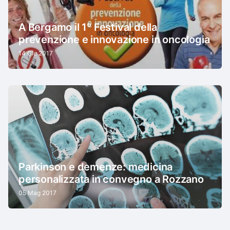
A Bergamo il 1° Festival della
prevenzione e innovazione in oncologia
14 Giu 2017
Parkinson e demenze: medicina
personalizzata in convegno a Rozzano
05 Mag 2017