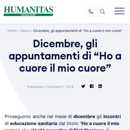
Skip
to
content
Home
»
News
»
Dicembre, gli appuntamenti di “Ho a cuore il mio cuore”
Dicembre, gli
appuntamenti di “Ho a
cuore il mio cuore”
Pubblicato il Dicembre 1, 2014
Proseguono anche nel mese di
dicembre
gli
incontri
di
educazione sanitaria
dal titolo “
Ho a cuore il mio