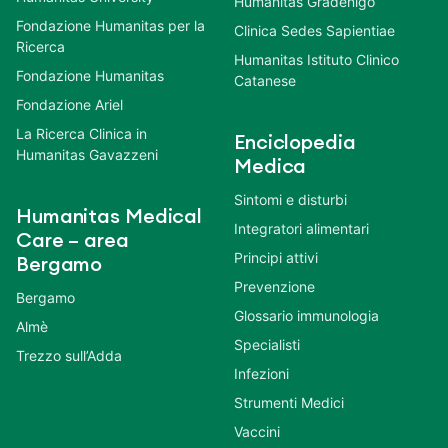
Humanitas Gradenigo
Fondazione Humanitas per la
Clinica Sedes Sapientiae
Ricerca
Humanitas Istituto Clinico
Fondazione Humanitas
Catanese
Fondazione Ariel
La Ricerca Clinica in
Enciclopedia
Humanitas Gavazzeni
Medica
Sintomi e disturbi
Humanitas Medical
Integratori alimentari
Care – area
Principi attivi
Bergamo
Prevenzione
Bergamo
Glossario immunologia
Almè
Specialisti
Trezzo sull’Adda
Infezioni
Strumenti Medici
Vaccini