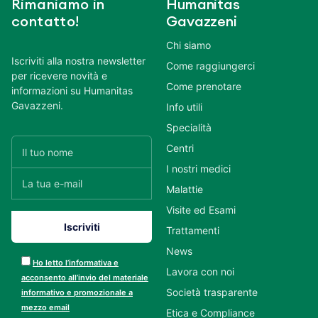
Rimaniamo in
Humanitas
contatto!
Gavazzeni
Chi siamo
Iscriviti alla nostra newsletter
Come raggiungerci
per ricevere novità e
Come prenotare
informazioni su Humanitas
Gavazzeni.
Info utili
Specialità
Centri
I nostri medici
Malattie
Visite ed Esami
Trattamenti
News
Ho letto l’informativa e
Lavora con noi
acconsento all’invio del materiale
Società trasparente
informativo e promozionale a
mezzo email
Etica e Compliance