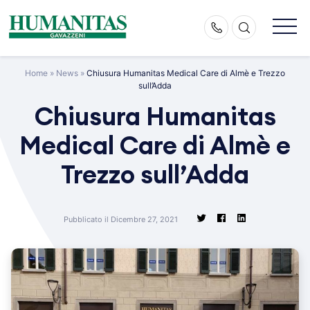
Skip
to
content
Home
»
News
»
Chiusura Humanitas Medical Care di Almè e Trezzo
sull’Adda
Chiusura Humanitas
Medical Care di Almè e
Trezzo sull’Adda
Pubblicato il Dicembre 27, 2021