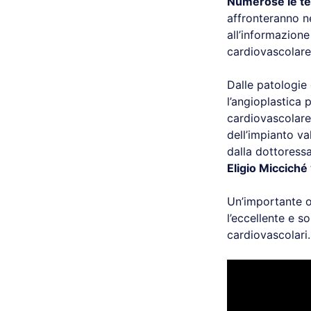
Numerose le t
affronteranno n
all’informazion
cardiovascolare 
Dalle patologie 
l’angioplastica 
cardiovascolare 
dell’impianto v
dalla dottoress
Eligio Micciché
Un’importante o
l’eccellente e s
cardiovascolari.