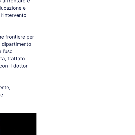
 affrontato e
educazione e
 l’intervento
me frontiere per
l dipartimento
 l’uso
a, trattato
con il dottor
ente,
ie