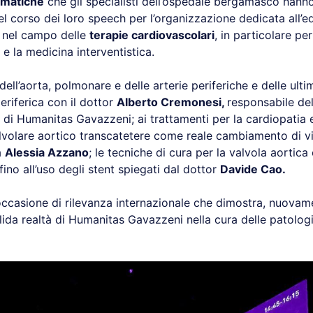
ematiche
che gli specialisti dell’ospedale bergamasco hanno
el corso dei loro speech per l’organizzazione dedicata all’
e nel campo delle
terapie cardiovascolari
, in particolare per
e la medicina interventistica.
dell’aorta, polmonare e delle arterie periferiche e delle ulti
periferica con il dottor
Alberto Cremonesi,
responsabile de
di Humanitas Gavazzeni; ai trattamenti per la cardiopatia e
alvolare aortico transcatetere come reale cambiamento di vit
a
Alessia Azzano
; le tecniche di cura per la valvola aortica 
fino all’uso degli stent spiegati dal dottor
Davide Cao.
ccasione di rilevanza internazionale che dimostra, nuovam
olida realtà di Humanitas Gavazzeni nella cura delle patolog