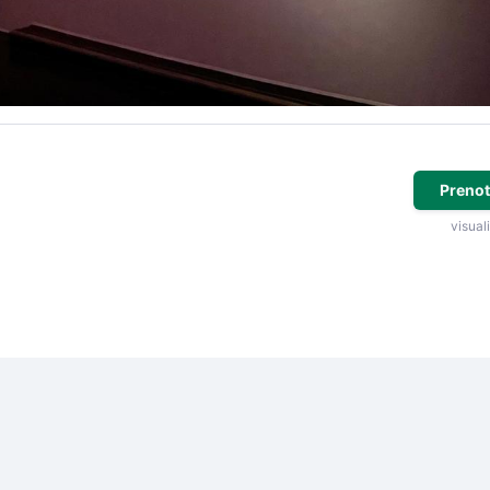
Prenot
visuali