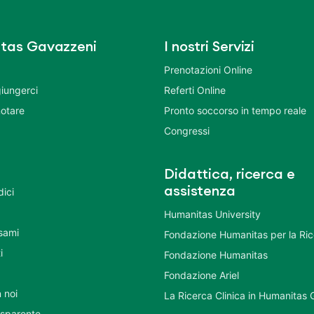
tas Gavazzeni
I nostri Servizi
Prenotazioni Online
iungerci
Referti Online
otare
Pronto soccorso in tempo reale
Congressi
Didattica, ricerca e
assistenza
dici
Humanitas University
Esami
Fondazione Humanitas per la Ri
i
Fondazione Humanitas
Fondazione Ariel
 noi
La Ricerca Clinica in Humanitas
asparente