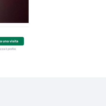
a una visita
zza il profilo