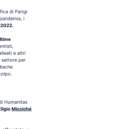
fica di Parigi
pandemia, i
 2022.
ltime
ntisti,
leati e altri
l settore per
rdiache
colpo.
di Humanitas
Eligio
Micciché