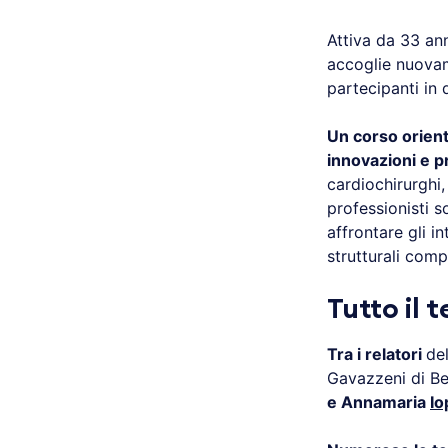
Attiva da 33 ann
accoglie nuovam
partecipanti in
Un corso orient
innovazioni e p
cardiochirurghi, 
professionisti s
affrontare gli in
strutturali comp
Tutto il
Tra i relatori
de
Gavazzeni di B
e Annamaria
Io