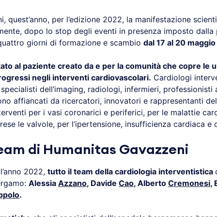
i, quest’anno, per l’edizione 2022, la manifestazione scienti
ente, dopo lo stop degli eventi in presenza imposto dalla 
 quattro giorni di formazione e scambio
dal 17 al 20 maggio
ato al paziente creato da e per la comunità che copre le u
rogressi negli interventi cardiovascolari.
Cardiologi interve
specialisti dell’imaging, radiologi, infermieri, professionisti al
ono affiancati da ricercatori, innovatori e rappresentanti de
terventi per i vasi coronarici e periferici, per le malattie ca
rese le valvole, per l’ipertensione, insufficienza cardiaca e 
 team di Humanitas Gavazzeni
ll’anno 2022,
tutto il team della cardiologia interventistica
ergamo:
Alessia
Azzano
, Davide
Cao
, Alberto
Cremonesi
, 
ppolo
.