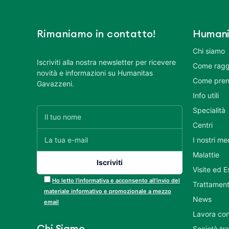
Rimaniamo in contatto!
Humani
Chi siamo
Iscriviti alla nostra newsletter per ricevere
Come ragg
novità e informazioni su Humanitas
Come pren
Gavazzeni.
Info utili
Specialità
Centri
I nostri me
Malattie
Visite ed 
Ho letto l’informativa e acconsento all’invio del
Trattament
materiale informativo e promozionale a mezzo
News
email
Lavora con
Chi Siamo
Società tr