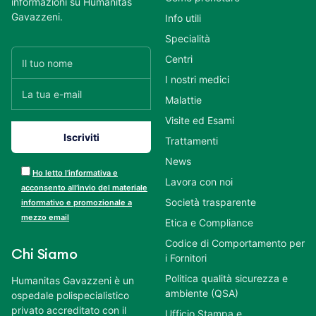
informazioni su Humanitas
Gavazzeni.
Info utili
Specialità
Centri
I nostri medici
Malattie
Visite ed Esami
Trattamenti
News
Ho letto l’informativa e
Lavora con noi
acconsento all’invio del materiale
Società trasparente
informativo e promozionale a
mezzo email
Etica e Compliance
Codice di Comportamento per
Chi Siamo
i Fornitori
Politica qualità sicurezza e
Humanitas Gavazzeni è un
ambiente (QSA)
ospedale polispecialistico
privato accreditato con il
Ufficio Stampa e