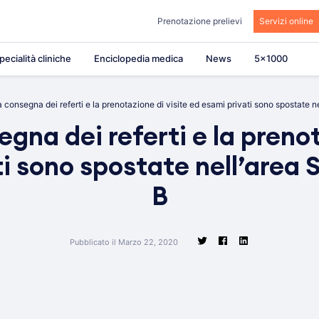
Prenotazione prelievi
Servizi online
pecialità cliniche
Enciclopedia medica
News
5×1000
a consegna dei referti e la prenotazione di visite ed esami privati sono spostate ne
egna dei referti e la prenot
i sono spostate nell’area S
B
Pubblicato il Marzo 22, 2020