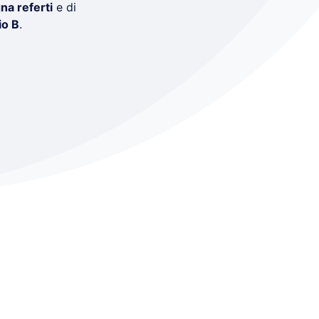
na referti
e di
io B
.