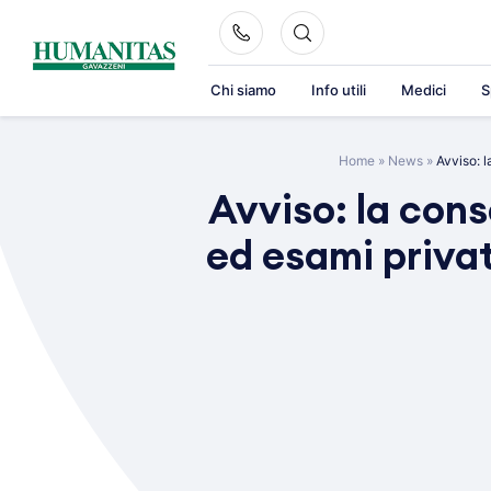
Skip
to
content
Chi siamo
Info utili
Medici
S
Home
»
News
»
Avviso: l
Avviso: la cons
ed esami privat