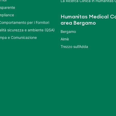
La Ricerca Clinica in Humanitas
asparente
mpliance
Humanitas Medical Ca
Comportamento per i Fornitori
area Bergamo
ualità sicurezza e ambiente (QSA)
Bergamo
ampa e Comunicazione
Almè
Trezzo sull’Adda