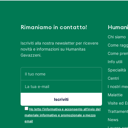
Rimaniamo in contatto!
Humani
Chi siamo
Iscriviti alla nostra newsletter per ricevere
Come ragg
novità e informazioni su Humanitas
Come pren
Gavazzeni.
Info utili
Specialità
Centri
I nostri me
Malattie
Visite ed 
Ho letto l’informativa e acconsento all’invio del
Trattament
materiale informativo e promozionale a mezzo
News
email
Lavora con