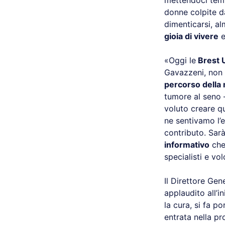
mettendoci temp
donne colpite d
dimenticarsi, a
gioia di vivere
e
«Oggi le
Brest 
Gavazzeni, non 
percorso della 
tumore al seno 
voluto creare 
ne sentivamo l’
contributo. Sarà
informativo
che 
specialisti e vol
Il Direttore Ge
applaudito all’i
la cura, si fa p
entrata nella pr