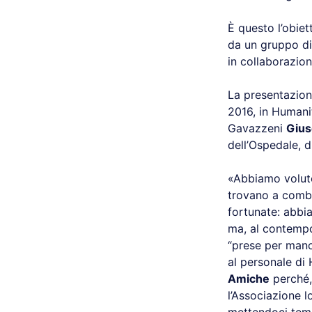
È questo l’obiett
da un gruppo di
in collaborazion
La presentazione
2016, in Humani
Gavazzeni
Gius
dell’Ospedale, 
«Abbiamo voluto
trovano a combat
fortunate: abb
ma, al contempo
“prese per mano”
al personale di
Amiche
perché,
l’Associazione l