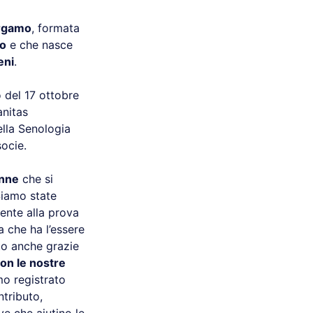
ergamo
, formata
no
e che nasce
eni
.
 del 17 ottobre
anitas
ella Senologia
socie.
onne
che si
Siamo state
nte alla prova
 che ha l’essere
o anche grazie
on le nostre
o registrato
ntributo,