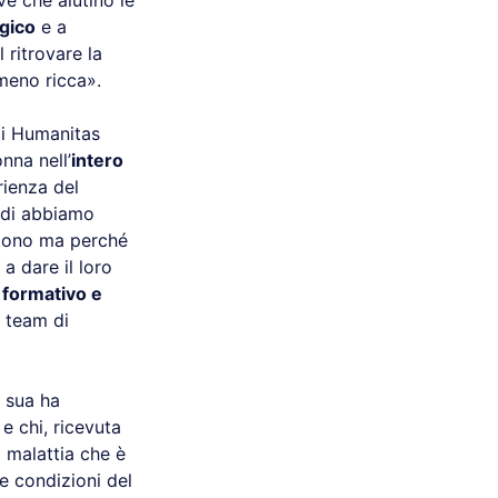
e che aiutino le
ogico
e a
ritrovare la
meno ricca».
di Humanitas
nna nell’
intero
rienza del
indi abbiamo
iedono ma perché
a dare il loro
o formativo e
n team di
e sua ha
 e chi, ricevuta
a malattia che è
 e condizioni del