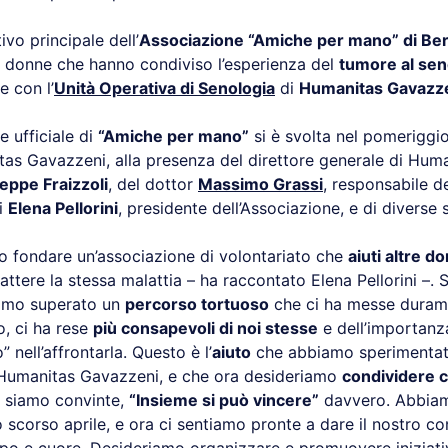
ivo principale dell’
Associazione “Amiche per mano” di B
 donne che hanno condiviso l’esperienza del
tumore al se
e con l’
Unità Operativa di Senologia
di
Humanitas Gavazz
 ufficiale di
“Amiche per mano”
si è svolta nel pomeriggio
tas Gavazzeni, alla presenza del direttore generale di Hum
eppe Fraizzoli
, del dottor
Massimo Grassi
, responsabile d
di
Elena Pellorini
, presidente dell’Associazione, e di diverse 
 fondare un’associazione di volontariato che
aiuti altre d
tere la stessa malattia – ha raccontato Elena Pellorini –. 
iamo superato un
percorso tortuoso
che ci ha messe durame
, ci ha rese
più consapevoli di noi stesse
e dell’importanza
 nell’affrontarla. Questo è l’
aiuto
che abbiamo sperimentat
 Humanitas Gavazzeni, e che ora desideriamo
condividere c
 siamo convinte,
“Insieme si può vincere”
davvero. Abbiam
o scorso aprile, e ora ci sentiamo pronte a dare il nostro co