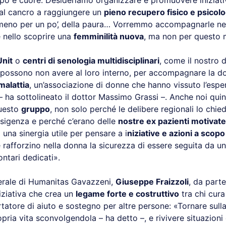
o e cuore. Desideriamo organizzare e promuovere iniziativ
al cancro a raggiungere un
pieno recupero fisico e psicol
lmeno per un po’, della paura… Vorremmo accompagnarle nel 
 nello scoprire una
femminilità nuova
, ma non per questo 
Unit
o
centri di senologia multidisciplinari
, come il nostro 
possono non avere al loro interno, per accompagnare la do
malattia
, un’associazione di donne che hanno vissuto l’espe
– ha sottolineato il dottor Massimo Grassi –. Anche noi qu
questo
gruppo
, non solo perché le delibere regionali lo ch
esigenza e perché c’erano delle
nostre ex pazienti motivate
 una sinergia utile per pensare a i
niziative e azioni a scop
rafforzino nella donna la sicurezza di essere seguita da u
ontari dedicati».
nerale di Humanitas Gavazzeni,
Giuseppe Fraizzoli
, da part
niziativa che crea un
legame forte e costruttivo
tra chi cura
ortatore di aiuto e sostegno per altre persone: «Tornare sull
opria vita sconvolgendola – ha detto –, e rivivere situazioni