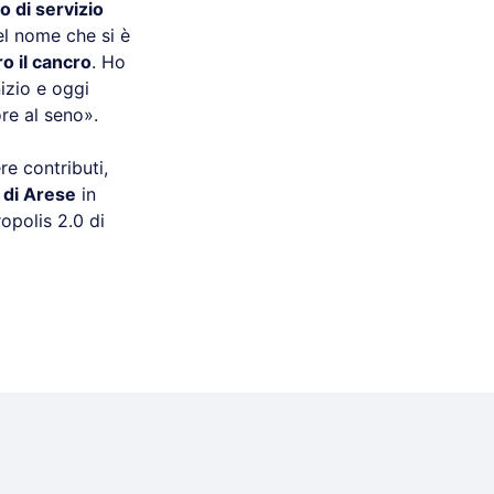
to di servizio
el nome che si è
ro il cancro
. Ho
izio e oggi
re al seno».
re contributi,
 di Arese
in
opolis 2.0 di