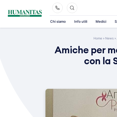
Skip
to
content
Chi siamo
Info utili
Medici
S
Home
»
News
»
Amiche per ma
con la 