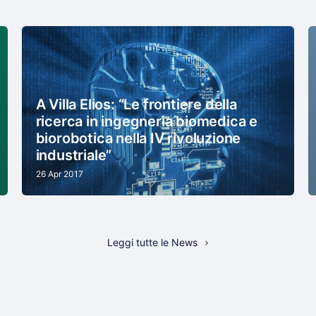
A Villa Elios: “Le frontiere della
ricerca in ingegneria biomedica e
biorobotica nella IV rivoluzione
industriale”
26 Apr 2017
Leggi tutte le News