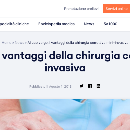
Prenotazione prelievi
Servizi online
pecialità cliniche
Enciclopedia medica
News
5×1000
Home
»
News
»
Alluce valgo, i vantaggi della chirurgia correttiva mini-invasiva
i vantaggi della chirurgia c
invasiva
Pubblicato il Agosto 1, 2018