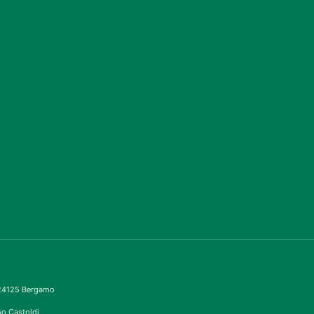
– 24125 Bergamo
imo Castoldi