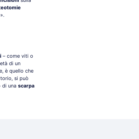
incisioni
sulla
teotomie
».
i
– come viti o
età di un
e, è quello che
orio, si può
o di una
scarpa