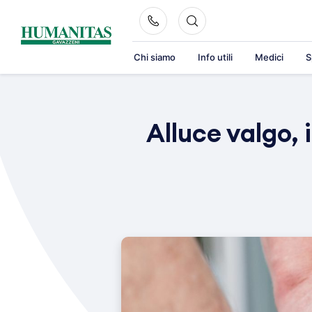
Skip
to
content
Chi siamo
Info utili
Medici
S
Alluce valgo, 