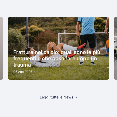
Fratture nel calcio: quali sono le più
frequenti e che cosa fare dopo un
trauma
06 Ago 2026
Leggi tutte le News