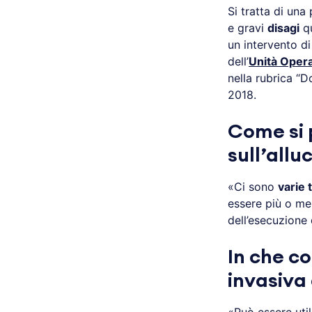
Si tratta di una
e gravi
disagi
qu
un intervento d
dell’
Unità Opera
nella rubrica “
2018.
Come si 
sull’allu
«Ci sono
varie 
essere più o me
dell’esecuzione
In che c
invasiva 