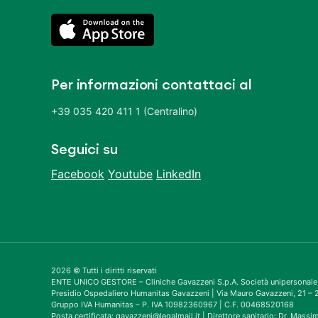
Per informazioni contattaci al
+39 035 420 411 1 (Centralino)
Seguici su
Facebook
Youtube
LinkedIn
2026 © Tutti i diritti riservati
ENTE UNICO GESTORE – Cliniche Gavazzeni S.p.A. Società unipersonale
Presidio Ospedaliero Humanitas Gavazzeni | Via Mauro Gavazzeni, 21 
Gruppo IVA Humanitas – P. IVA 10982360967 | C.F. 00468520168
Posta certificata: gavazzeni@legalmail.it | Direttore sanitario: Dr. Mass