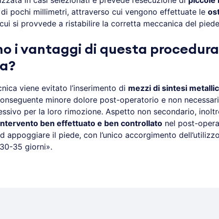
izzata in casi selezionati e prevede l’esecuzione di
piccole 
e di pochi millimetri, attraverso cui vengono effettuate le
os
 cui si provvede a ristabilire la corretta meccanica del piede
no i vantaggi di questa procedura
ca?
nica viene evitato l’inserimento di
mezzi di sintesi metallic
onseguente minore dolore post-operatorio e non necessari
ssivo per la loro rimozione. Aspetto non secondario, inoltr
intervento ben effettuato e ben controllato
nel post-operat
d appoggiare il piede, con l’unico accorgimento dell’utilizz
30-35 giorni».