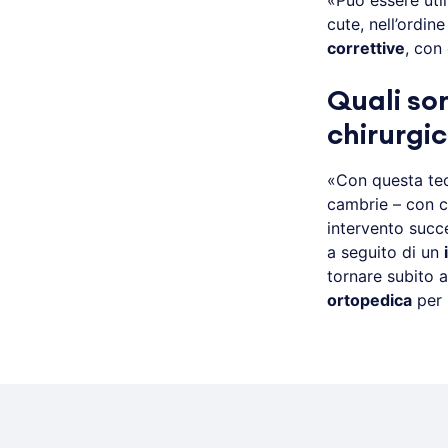
«Può essere util
cute, nell’ordin
correttive
, con
Quali so
chirurgi
«Con questa tec
cambrie – con c
intervento succe
a seguito di un
tornare subito a
ortopedica
per 