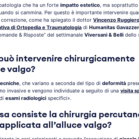
 patologia che ha un forte
impatto estetico
, ma soprattutt
ando si cammina. Per questo è importante intervenire qua
i correzione, come ha spiegato il dottor
Vincenzo Ruggiero
tiva di Ortopedia e Traumatologia
di
Humanitas Gavazze
Domande & Risposte” del settimanale
Viversani & Belli
dello 
può intervenire chirurgicamente
ce valgo?
tecniche
, che variano a seconda del tipo di
deformità
pres
no invasive e vengono individuate a seguito di una
visita s
 di
esami radiologici
specifici».
osa consiste la chirurgia percutan
applicata all’alluce valgo?