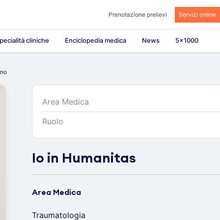
Prenotazione prelievi
Servizi online
pecialità cliniche
Enciclopedia medica
News
5×1000
ino
Area Medica
Ruolo
Io in Humanitas
Area Medica
Traumatologia