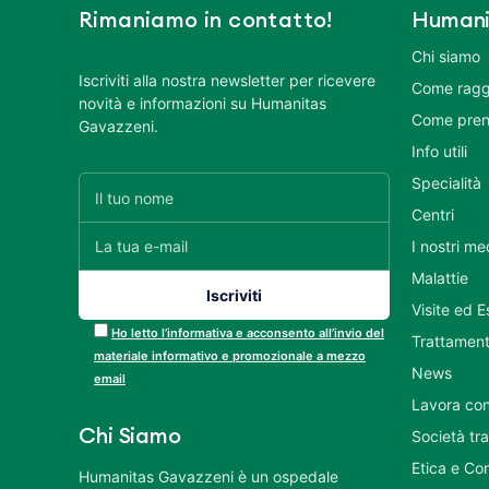
Rimaniamo in contatto!
Humani
Chi siamo
Iscriviti alla nostra newsletter per ricevere
Come ragg
novità e informazioni su Humanitas
Come pren
Gavazzeni.
Info utili
Specialità
Centri
I nostri me
Malattie
Visite ed 
Ho letto l’informativa e acconsento all’invio del
Trattament
materiale informativo e promozionale a mezzo
News
email
Lavora con
Chi Siamo
Società tr
Etica e Co
Humanitas Gavazzeni è un ospedale