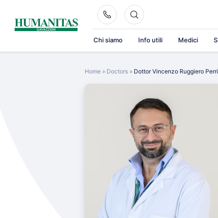
Skip
to
content
Chi siamo
Info utili
Medici
S
Home
»
Doctors
»
Dottor Vincenzo Ruggiero Perr