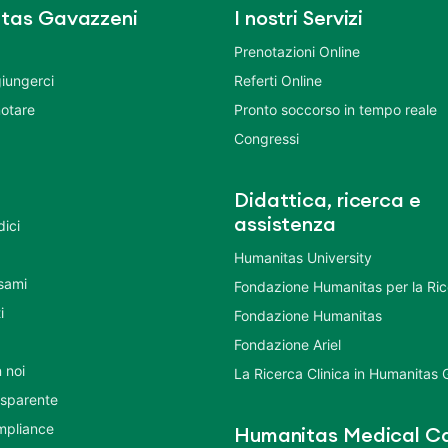
tas Gavazzeni
I nostri Servizi
Prenotazioni Online
iungerci
Referti Online
otare
Pronto soccorso in tempo reale
Congressi
Didattica, ricerca e
assistenza
dici
Humanitas University
Esami
Fondazione Humanitas per la Ri
i
Fondazione Humanitas
Fondazione Ariel
 noi
La Ricerca Clinica in Humanitas
asparente
mpliance
Humanitas Medical Ca