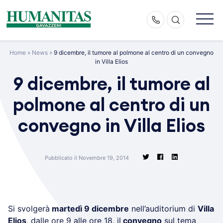
Skip
to
content
Home
»
News
»
9 dicembre, il tumore al polmone al centro di un convegno
in Villa Elios
9 dicembre, il tumore al
polmone al centro di un
convegno in Villa Elios
Pubblicato il Novembre 19, 2014
Si svolgerà
martedì 9 dicembre
nell’auditorium di
Villa
Elios
, dalle ore 9 alle ore 18, il
convegno
sul tema